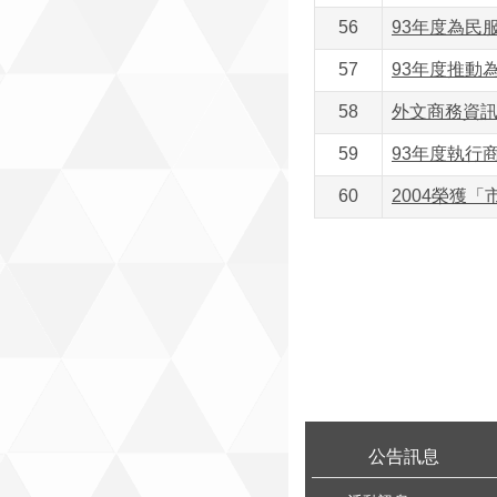
56
93年度為民
57
93年度推動
58
外文商務資訊刊物
59
93年度執行
60
2004榮獲
:::
公告訊息