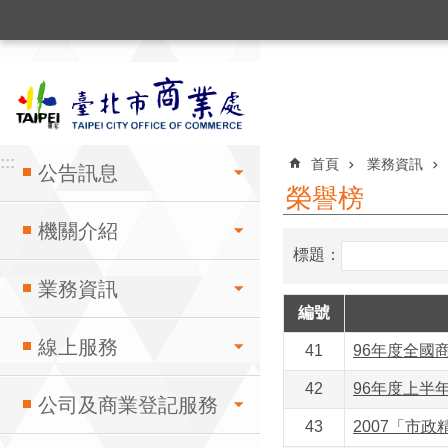
:::
跳到主要內容區塊
:::
:::
首頁
業務資訊
公告訊息
榮譽榜
機關介紹
標題：
業務資訊
編號
線上服務
41
96年度全國
42
96年度上半
公司及商業登記服務
43
2007「市政