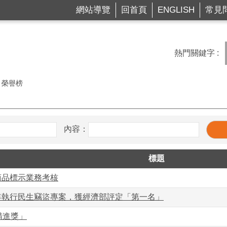
網站導覽
回首頁
ENGLISH
常見
熱門關鍵字
榮譽榜
內容：
標題
商品標示業務考核
年執行民生竊盜專案，獲經濟部評定「第一名」
精進獎」