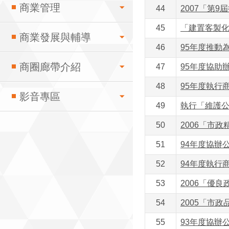
商業管理
44
2007「第
45
「建置客製
商業發展與輔導
46
95年度推動
商圈廊帶介紹
47
95年度協助
48
95年度執行
影音專區
49
執行「維護
50
2006「市政
51
94年度協辦
52
94年度執行
53
2006「優
54
2005「市
55
93年度協辦