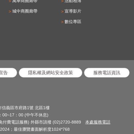
萬華商圈廊帶
活動相簿
城中商圈廊帶
宣導影片
數位專區
宣告
隱私權及網站安全政策
服務電話資訊
北市信義區市府路1號 北區1樓
0~17：00 (中午不休息)
(免付費電話服務) 外縣市請撥 (02)2720-8889
本處服務電話
024；最佳瀏覽畫面解析度1024*768