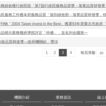
服務績效獲行政院頒「第7屆行政院服務品質獎－落實品質研發獎
為民服務工作獲本府服務品質「個別績效類－落實品質研發獎」
「2004 Taipei invest in the Best」獲選93年度臺北
商品標示業務獲經濟部評定「特優」，並名列全國第一
「市政品質精進獎—政府機關組」獎項
1
2
3
4
每頁筆數
機關介紹
業務資訊
線上