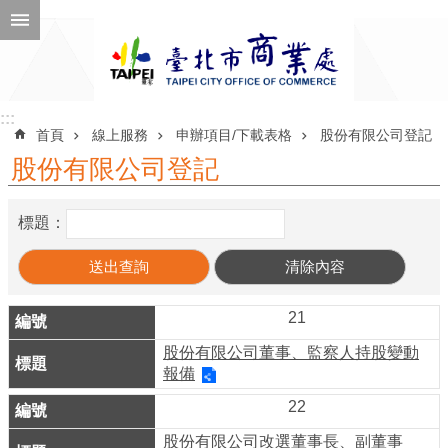
跳到主要內容區塊
進
階
搜
尋
:::
:::
首頁
線上服務
申辦項目/下載表格
股份有限公司登記
股份有限公司登記
公
標題：
告
訊
息
21
機
股份有限公司董事、監察人持股變動
關
報備
介
22
紹
股份有限公司改選董事長、副董事