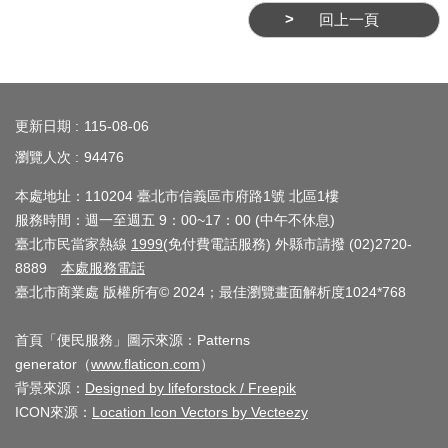
回上一頁
介
紹
:::
影
音
更新日期
115-08-06
專
瀏覽人次
94476
區
本處地址：110204 臺北市信義區市府路1號 北區1樓
服務時間：週一至週五 9：00~17：00 (中午不休息)
網
臺北市民當家熱線
1999
(免付費電話服務) 外縣市請撥 (02)2720-
站
8889
本處服務電話
導
臺北市商業處 版權所有© 2024；最佳瀏覽畫面解析度1024*768
覽
首頁「便民服務」圖示來源：Patterns
回
generator（
www.flaticon.com
）
首
背景來源：
Designed by lifeforstock / Freepik
頁
ICON來源：
Location Icon Vectors by Vecteezy