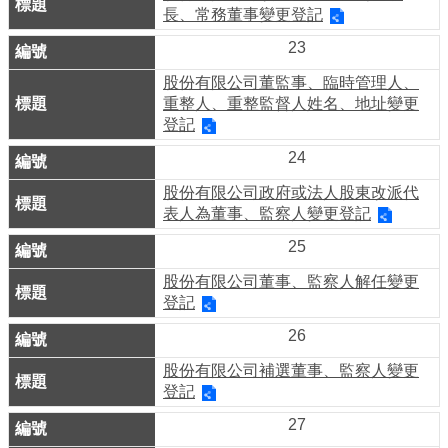
業
長、常務董事變更登記
務
23
資
訊
股份有限公司董監事、臨時管理人、
重整人、重整監督人姓名、地址變更
登記
線
上
24
服
股份有限公司政府或法人股東改派代
務
表人為董事、監察人變更登記
公
25
司
股份有限公司董事、監察人解任變更
及
登記
商
26
業
股份有限公司補選董事、監察人變更
登
登記
記
27
服