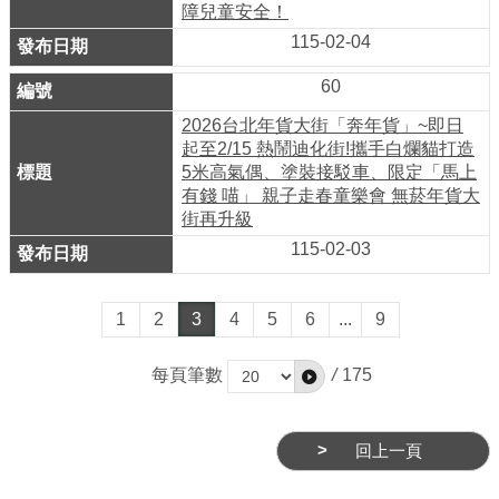
障兒童安全！
115-02-04
60
2026台北年貨大街「奔年貨」~即日
起至2/15 熱鬧迪化街!攜手白爛貓打造
5米高氣偶、塗裝接駁車、限定「馬上
有錢 喵」 親子走春童樂會 無菸年貨大
街再升級
115-02-03
1
2
3
4
5
6
...
9
每頁筆數
/
175
回上一頁