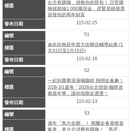
ENGLISH
台北有購嗨」拯救你的荷包！ 日常購
物就能抽1,000萬現金，趕緊登錄發票
常
迎接你的馬年財富
見
115-02-25
問
51
答
迪化街無菸年貨大街聯合輔導結果 (1
月31日至2月15日)
雙
語
115-02-16
詞
52
彙
一起到萬華浪漫喝咖啡 熱鬧走春趣！
2/28-3/1還有「2026台北燈節‧咖啡首
臺
都嘉年華」讓你假期走透透！
北
115-02-13
通
53
陳
過年「馬力全開」！ 商圈走春賞燈喜
情
氣來，來台北消費有購嗨！「馬尼」