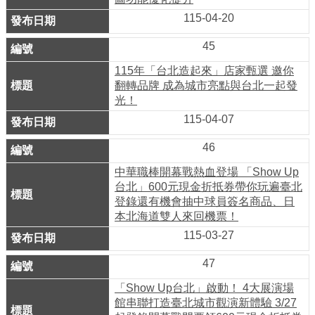
務
115-04-20
商
45
業
115年「台北造起來」店家甄選 邀你
管
翻轉品牌 成為城市亮點與台北一起發
理
光！
115-04-07
商
業
46
發
中華職棒開幕戰熱血登場 「Show Up
展
台北」600元現金折抵券帶你玩遍臺北
與
登錄還有機會抽中球員簽名商品、日
輔
本北海道雙人來回機票！
導
115-03-27
商
47
圈
「Show Up台北」啟動！ 4大展演場
廊
館串聯打造臺北城市觀演新體驗 3/27
帶