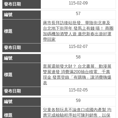
115-02-09
網
站
57
安
蔣市長拜訪後站批發、華陰街北車及
全
台北地下街拜年 發馬上有錢 喵！ 商圈
政
加碼機加酒雙人遊 邀您新春出遊好運
帶回家
策
115-02-07
服
58
務
逛展還能發大財？ 台北書展、動漫展
電
雙展連發 消費滿200抽台積電、千萬
話
現金 發票登錄「有購嗨」讓消費嗨爆
資
表
訊
115-02-05
59
兒童各類玩具不論進口或國內產製 均
應完成檢驗程序始可陳列銷售，以保