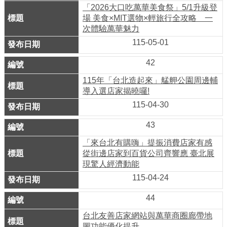
業
「2026大口吃萬華美食祭」5/1升級登
務
場 美食×MIT選物×輕旅行全攻略 一
資
次體驗萬華魅力
訊
115-05-01
42
線
上
115年「台北造起來」艋舺公園周邊輔
服
導入選店家揭曉囉!
務
115-04-30
公
43
司
「來台北有購嗨」提振消費店家有感
及
從街邊店家到百貨公司齊響應 臺北展
現驚人經濟動能
商
業
115-04-24
登
44
記
台北友善店家網站與萬華商圈廊帶地
服
圖功能優化提升