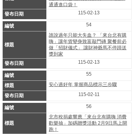
系
通通進口袋！
統
115-02-13
54
政
府
誰說過年只能大失血？ 「來台北有購
網
嗨」讓年貨變身致富敲門磚 聚餐前必
做「招財儀式」 讓財神爺馬不停蹄送
站
獎到家
資
115-02-13
料
開
55
放
安心過好年 掌握商品標示三步驟
宣
115-02-11
告
56
隱
北市稅捐處響應「來台北有購嗨 消費
私
歡樂抽」加碼贈獎活動 2月9日馬上開
權
跑！
及