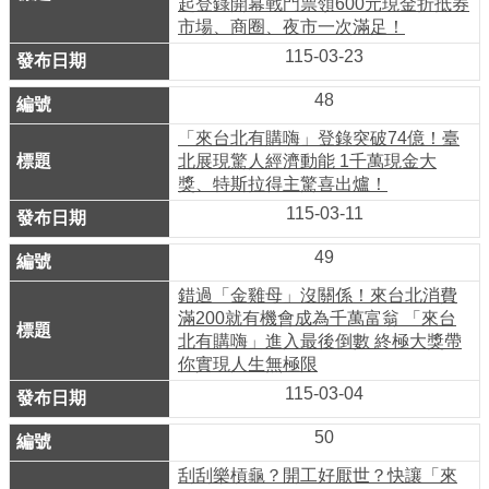
起登錄開幕戰門票領600元現金折抵券
市場、商圈、夜市一次滿足！
介
紹
115-03-23
48
影
音
「來台北有購嗨」登錄突破74億！臺
專
北展現驚人經濟動能 1千萬現金大
獎、特斯拉得主驚喜出爐！
區
115-03-11
網
49
站
錯過「金雞母」沒關係！來台北消費
導
滿200就有機會成為千萬富翁 「來台
覽
北有購嗨」進入最後倒數 終極大獎帶
你實現人生無極限
回
115-03-04
首
頁
50
刮刮樂槓龜？開工好厭世？快讓「來