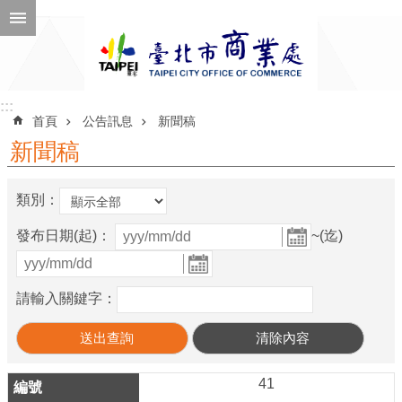
跳到主要內容區塊
進
階
搜
尋
:::
:::
首頁
公告訊息
新聞稿
新聞稿
公
類別：
告
訊
發布日期(起)：
~(迄)
息
機
請輸入關鍵字：
關
介
紹
41