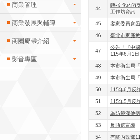
商業管理
轉-文化內容策
44
工作坊資訊
商業發展與輔導
45
客家委員會函
46
臺北市家庭
商圈廊帶介紹
公告「『中國
47
115年6月
影音專區
48
本市衛生局「修
49
本市衛生局「修
50
115年6月反
51
115年5月反
52
為防範漢他病
53
反賄選宣導
54
有關內政部1