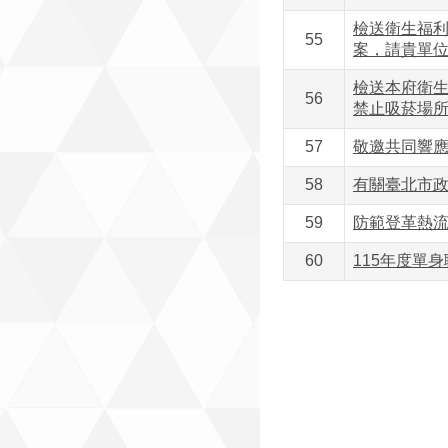
檢送衛生福利
55
案，請貴單
檢送本府衛生
56
禁止吸菸場
57
敬邀共同響應
58
有關臺北市政
59
防範登革熱
60
115年度單