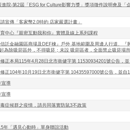
進院-第2屆「ESG for Culture影響力獎」獎項徵件說明
請宣傳「客家幣2.0特約 店家嚴選計畫」
教育中心『親密互動我和你』實體及線上系列課程
信託金融園區商場及DEF棟』戶外 基地範圍及周邊人行道、『
1日起為除吸菸區外，不得吸菸；未設 吸菸區者，全面禁止吸菸場
正本局115年4月28日北市衛健字第 11530934201號公告，
正104年10月19日北市衛健字第 10435597000號公告，並自
詐宣導
詐宣導
毒症候群之疫情，請共同落實防鼠3不政策
15年「遇見心動時」單身聯誼活動