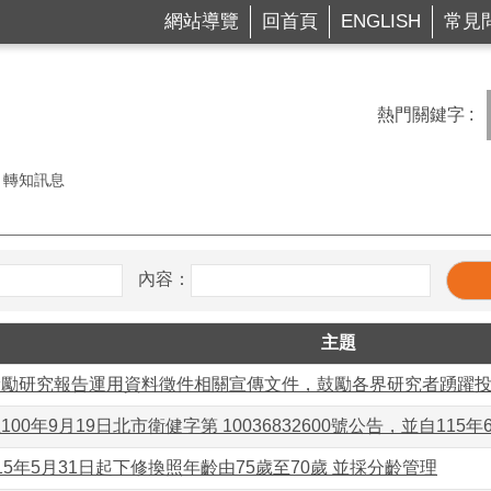
網站導覽
回首頁
ENGLISH
常見
熱門關鍵字
轉知訊息
內容：
主題
獎勵研究報告運用資料徵件相關宣傳文件，鼓勵各界研究者踴躍
00年9月19日北市衛健字第 10036832600號公告，並自115年
15年5月31日起下修換照年齡由75歲至70歲 並採分齡管理