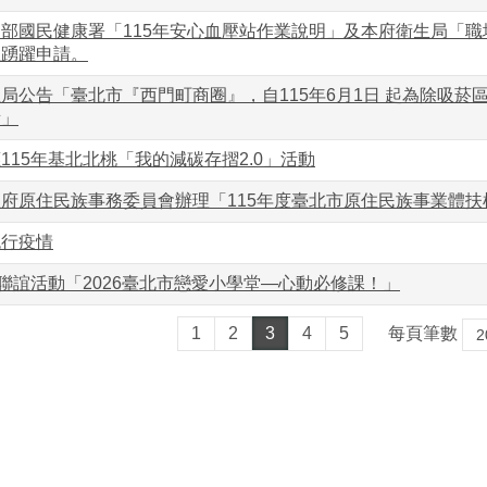
部國民健康署「115年安心血壓站作業說明」及本府衛生局「
位踴躍申請。
局公告「臺北市『西門町商圈』，自115年6月1日 起為除吸
所」
115年基北北桃「我的減碳存摺2.0」活動
府原住民族事務委員會辦理「115年度臺北市原住民族事業體扶
流行疫情
身聯誼活動「2026臺北市戀愛小學堂—心動必修課！」
1
2
3
4
5
每頁筆數