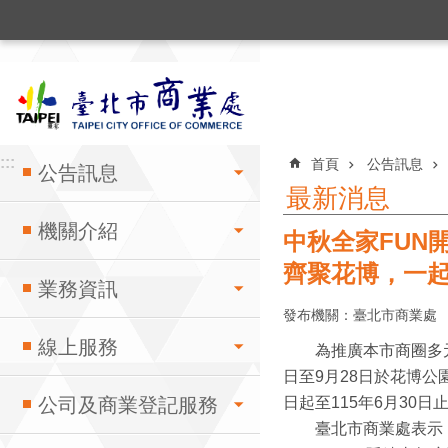
:::
跳到主要內容區塊
:::
:::
首頁
公告訊息
公告訊息
最新消息
機關介紹
中秋全家FUN
齊聚花博，一
業務資訊
發布機關：臺北市商業處
線上服務
為推廣本市商圈多元特
日至9月28日於花博公
公司及商業登記服務
日起至115年6月30
臺北市商業處表示，臺