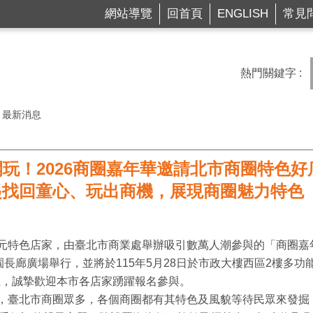
網站導覽
回首頁
ENGLISH
常見
熱門關鍵字
最新消息
開玩！2026商圈嘉年華邀請北市商圈特色好
起找回童心、玩出商機，展現商圈魅力特色
色店家，由臺北市商業處舉辦吸引數萬人潮參與的「商圈嘉年華-
園長廊廣場舉行，並將於115年5月28日於市政大樓西區2樓
日止，誠摯歡迎本市各店家踴躍報名參與。
北市商圈眾多，各個商圈都有其特色及風貌等待民眾來發掘，