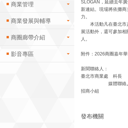
SLOGAN，延續去
商業管理
新連結。現場將依攤商
力。
商業發展與輔導
本活動凡在臺北市具有
展活動外，還可參加相關
商圈廊帶介紹
人。
影音專區
附件：2026商圈嘉年
新聞聯絡人：
臺北市商業處 科長 翁誌麟 
媒體聯絡人 張定天 (02
招商小組 招商專線 
傳真：(02)
電子信箱： life
發布機關