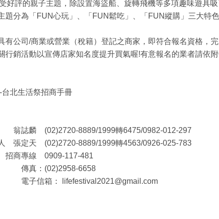
年廣受好評的親子主題，除設置海盜船、旋轉飛機等多項趣味遊具
主題分為「FUN心玩」、「FUN鬆吃」、「FUN縱購」三大
公司/商業或營業（稅籍）登記之商家，即符合報名資格，完
行銷活動以宣傳店家知名度提升買氣喔!有意報名的業者請依附件招商
華-台北生活祭招商手冊
(02)2720-8889/1999轉6475/0982-012-297
)2720-8889/1999轉4563/0926-025-783
0909-117-481
2958-6658
festival2021@gmail.com