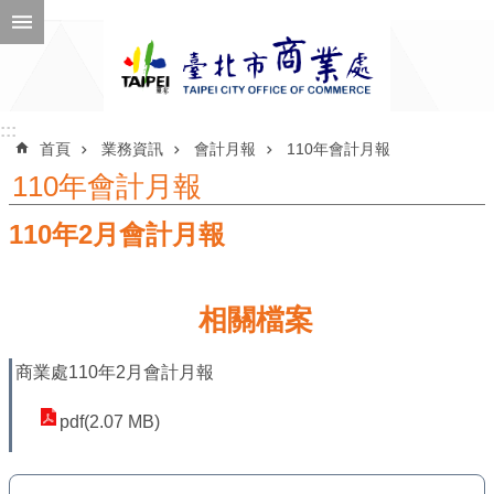
跳到主要內容區塊
進
階
搜
尋
:::
:::
首頁
業務資訊
會計月報
110年會計月報
110年會計月報
110年2月會計月報
公
告
訊
相關檔案
息
機
商業處110年2月會計月報
關
pdf(2.07 MB)
介
紹