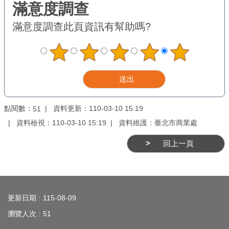
業
務
滿意度調查
此頁資訊有幫助嗎?
資
訊
線
上
服
務
點閱數：
資料更新：110-03-10 15:19
51
資料檢視：110-03-10 15:19
資料維護：臺北市商業處
公
司
回上一頁
及
商
業
:::
登
更新日期
115-08-09
記
瀏覽人次
51
服