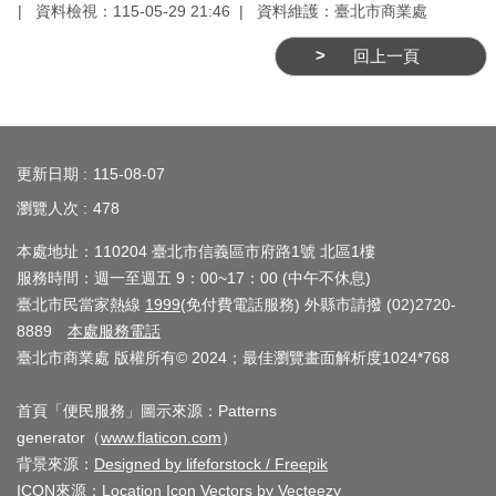
資料檢視：115-05-29 21:46
資料維護：臺北市商業處
網
站
回上一頁
安
全
:::
政
策
更新日期
115-08-07
瀏覽人次
478
服
務
本處地址：110204 臺北市信義區市府路1號 北區1樓
服務時間：週一至週五 9：00~17：00 (中午不休息)
電
臺北市民當家熱線
1999
(免付費電話服務) 外縣市請撥 (02)2720-
話
8889
本處服務電話
資
臺北市商業處 版權所有© 2024；最佳瀏覽畫面解析度1024*768
訊
首頁「便民服務」圖示來源：Patterns
generator（
www.flaticon.com
）
背景來源：
Designed by lifeforstock / Freepik
ICON來源：
Location Icon Vectors by Vecteezy