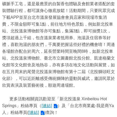
ENGLISH
礦脈手工皂，還是最應景的自製香包體驗及會館業者搭配的套
裝體驗行程，都可讓身心徹底放鬆！活動期間，只要民眾完成
常
下載APP並至台北市溫泉發展協會會員店家和現場市集消
見
費，不限金額即可集1點，前往地方特色景點，例如新北投車
問
站、北投溫泉博物館等亦可集點，集滿3點，即可抽獎1次，
答
獎項超過上千組，包含溫泉業者抵用券、泡湯及住宿券等好
禮，喜歡泡湯的朋友們，千萬要把握這些好禮的機會唷！周邊
雙
各場館亦配合於周六，延長營業時間至晚間8時，如新北投車
語
站、北投溫泉博物館、臺北市立圖書館北投分館、凱達格蘭文
詞
化館等文化館舍及地熱谷，亦有多項在地文化活動與展覽，如
彙
在五月周末的尾聲北投溫泉博物館有第十二屆《北投獅頭旺文
化節》，可以近距離感受傳統獅陣的靈動與威武，邀請民眾於
臺
欣賞表演及裝置藝術後，順遊周邊場館。
北
通
更多活動相關資訊歡迎至「新北投溫泉 Xinbeitou Hot
陳
Springs」粉絲專頁（
[連結]
）及「台北市商業處-我是商Ya
情
人」粉絲專頁(
[連結]
)查詢！