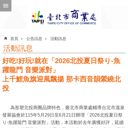
跳到主要內容區塊
進
階
搜
尋
:::
:::
首頁
公告訊息
活動訊息
活動訊息
好吃!好玩!就在「2026北投夏日祭り-魚
公
告
躍龍門 音樂派對」
訊
上千鯉魚旗迎風飄揚 那卡西音韻縈繞北
息
投
機
關
為形塑北投商圈品牌特色，臺北市商業處輔導台北市溫泉
介
發展協會於115年5月29日至6月21日辦理「2026北投夏日祭
紹
り-魚躍龍門 音樂派對」活動，本活動於去年廣獲好評，延續