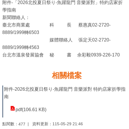
系
附件-「2026北投夏日祭り-魚躍龍門 音樂派對」特約店家折
統
學指南
新聞聯絡人：
政
臺北市商業處 科 長 蔡惠真02-2720-
府
8889/1999轉6503
網
媒體聯絡人 張定天02-2720-
站
8889/1999轉4563
資
台北市溫泉發展協會 秘 書 余彩毅0939-226-170
料
開
相關檔案
放
宣
附件-2026北投夏日祭り-魚躍龍門 音樂派對 特約店家折學指
告
南
隱
pdf(106.61 KB)
私
權
點閱數：
資料更新：115-05-29 21:46
477
及