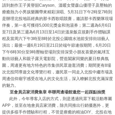
請到創作王子黃譽韶Caryson、溫暖女聲森山優理子及壓軸的
介
療癒熱力小男孩樂團帶來精彩演唱、5月31日下午2時至7時則
紹
是辦理北投地區經典的那卡西歌唱競賽，邀請那卡西樂隊現場
影
伴奏，第一名可獲得5,000元獎金和泡湯券；第二週為6月6日
音
至7日及第三週為6月13日至14日於溫泉飯店規劃手作體驗課
專
程及當周六下午3時至8時於北投公園噴水池前安排街頭藝人
區
演出；最後一週6月19日至21日於端午節連假期間，6月20日
下午6時30分至9時壓軸登場則安排深受小朋友喜愛的氣球互
網
動街頭藝人和親子露天電影院，營造闔家同樂的夏日祭典氛
站
圍，周邊更有地方特色的市集供民眾遊逛消費；期間更有8場
導
次北投問導遊文化導覽行程，邀民眾一同走入北投中繼市場及
覽
周邊信仰廟宇感受在地人的文化生活，深入瞭解北投充滿深度
的魅力。
回
至會員店家消費集章 串聯周邊場館邀您一起踩點抽獎
首
此外，今年導客入店的方式，則是透過民眾下載活動專屬
頁
APP，並至在地會員店家消費，除共同推出行銷優惠外，更
提供多樣手作體驗和行程，不管是療癒的精油DIY、北投在地