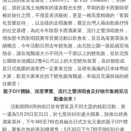
溯北投的產業發展史，1960年代「那卡西（Nakasi）」的興
務
起，源於這塊土地獨有的溫泉觀光生態，早期的那卡西樂師穿
商
梭於旅社之間，不僅是表演藝術，更是一種高度精緻的「客製
業
化音樂款待」，以這樣的走唱服務，奠定台灣人藉由歌曲抒情
管
的社交基礎，為此今年除那卡西酒家菜、流行之聲演唱會外，
理
增加那卡西歌唱競賽等音樂活動以歌會友，並且為落實環保永
續概念，今年活動沿用去年鯉魚旗，由北投公園一路延續至地
商
熱谷，讓在地飄揚大小不同共一千面以上的鯉魚旗，並於北投
業
公園噴水池擺設2隻4公尺以上的大型鯉魚裝置，喜好聽歌或
發
是日式氛圍的遊客們一定要來北投，這裡有滿滿的日本味帶給
展
大家，歡迎大家來此拍下鯉魚旗海飄揚，幸福且充滿祝福的絕
與
佳勝景！
輔
親子DIY體驗、深度導覽、流行之聲演唱會及好物市集精采活
導
動邀你來！
活動期間4周例假日皆有豐富及不同主題的精彩活動，第
商
一週為5月29日至31日，於七星街封街盛大開幕，除推出經典
圈
酒家菜外，下午4時至7時也有融合日式文化元素的親子DIY體
廊
驗，聚集在地超過30攤展售；5月30日下午7時至8時30分邀
帶