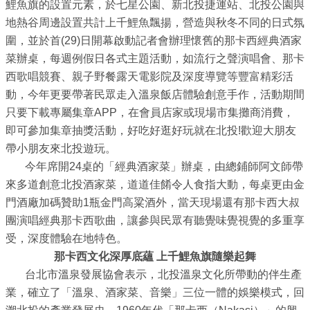
業
鯉魚旗的設置元素，於七星公園、新北投捷運站、北投公園與
務
地熱谷周邊設置共計上千鯉魚飄揚，營造與秋冬不同的日式氛
資
圍，並於首(29)日開幕啟動記者會辦理懷舊的那卡西經典酒家
訊
菜辦桌，每週例假日各式主題活動，如流行之聲演唱會、那卡
西歌唱競賽、親子野餐露天電影院及深度導覽等豐富精彩活
線
動，今年更要帶著民眾走入溫泉飯店體驗創意手作，活動期間
上
只要下載專屬集章APP，在會員店家或現場市集攤商消費，
服
即可參加集章抽獎活動，好吃好逛好玩就在北投!歡迎大朋友
務
帶小朋友來北投遊玩。
今年席開24桌的「經典酒家菜」辦桌，由總鋪師阿文師帶
公
來多道創意北投酒家菜，道道佳餚令人食指大動，每桌更由金
司
門酒廠加碼贊助1瓶金門高粱酒外，當天現場還有那卡西大叔
及
團演唱經典那卡西歌曲，讓參與民眾有聽覺味覺視覺的多重享
商
受，深度體驗在地特色。
業
那卡西文化深厚底蘊 上千鯉魚旗隨樂起舞
登
台北市溫泉發展協會表示，北投溫泉文化所帶動的伴生產
記
業，確立了「溫泉、酒家菜、音樂」三位一體的娛樂模式，回
服