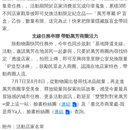
集章任務」。活動期間於店家消費並完成印章蒐集，累積3間
介
不同店家戳章後即可兌換活動限定紀念品──「萬芳專屬 IP 盲
紹
盒」乙份，數量有限、送完為止！快來把限量隱藏版盲盒帶回
影
家。
音
支線任務串聯 帶動萬芳商圈活力
專
除動物園快閃任務外，今年也同步規劃「基地降溫支線」
區
活動，邀請萬芳在地居民一起參與，只要於萬芳商圈內尋找特
定「應援店家」，拍照上傳，即可至興得里里辦公室兌換限量
網
「IP造型冰棒」，鼓勵民眾走入商圈、認識在地店家特色，帶
站
動商圈人流。
導
7月7日至8月8日，從動物園出發尋找冰晶能量，再走進
覽
萬芳商圈享受美食、釋放能量與探索街區故事，感受今夏最具
冒險感的城市任務。更多活動資訊，歡迎至「雙雙對對來萬芳
回
∞愛上這一站」臉書粉絲團（
連結
）及「臺北市商業處-我
首
是商Ya人」臉書粉絲團（
連結
）查詢。
頁
附件：活動店家名單