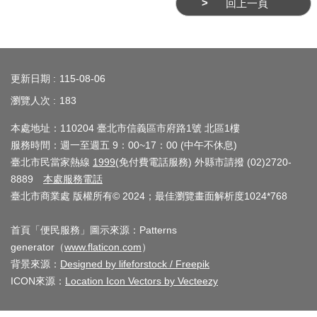
系
回上一頁
統
:::
政
更新日期
府
115-08-06
網
瀏覽人次
183
站
本處地址：110204 臺北市信義區市府路1號 北區1樓
資
服務時間：週一至週五 9：00~17：00 (中午不休息)
料
臺北市民當家熱線
1999
(免付費電話服務) 外縣市請撥 (02)2720-
開
8889
本處服務電話
放
臺北市商業處 版權所有© 2024；最佳瀏覽畫面解析度1024*768
宣
告
首頁「便民服務」圖示來源：Patterns
generator（
www.flaticon.com
）
隱
背景來源：
Designed by lifeforstock / Freepik
私
ICON來源：
Location Icon Vectors by Vecteezy
權
及