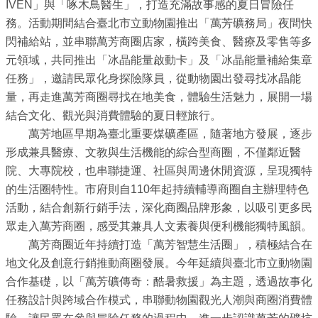
業
IVEN」與「啄木鳥醫生」，打造充滿故事感的夏日冒險任
務
務。活動期間結合臺北市立動物園推出「萬芳礦務局」夜間快
資
閃補給站，並串聯萬芳商圈店家，橫跨美食、醫療及零售等多
訊
元領域，共同推出「冰晶能量啟動卡」及「冰晶能量補給集章
任務」，邀請民眾化身探險隊員，從動物園出發尋找冰晶能
線
量，再走進萬芳商圈尋找在地美食，體驗生活魅力，展開一場
上
結合文化、觀光與消費體驗的夏日輕旅行。
服
萬芳地區早期為臺北重要煤礦產區，隨著地方發展，逐步
務
形成兼具醫療、文教與生活機能的綜合型商圈，不僅鄰近醫
院、大專院校，也串聯捷運、社區與周邊休閒資源，呈現獨特
公
的生活圈特性。市府則自110年起持續輔導商圈自主辦理特色
司
活動，結合創新行銷手法，深化商圈品牌形象，以吸引更多民
及
眾走入萬芳商圈，感受其兼具人文素養與便利機能獨特風韻。
商
萬芳商圈近年持續打造「萬芳智慧生活圈」，積極結合在
業
地文化及創意行銷推動商圈發展。今年延續與臺北市立動物園
登
合作基礎，以「萬芳礦傳奇：酷暑救援」為主題，透過故事化
記
任務設計與跨域合作模式，串聯動物園觀光人潮與商圈消費體
服