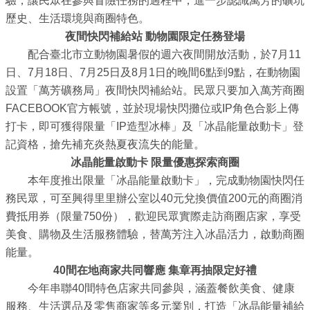
驗，讓民眾在參與冒險任務的過程中，進一步認識萬芳的礦坑
務
歷史、生活環境與商圈特色。
商
夜間快閃補給站 動物園限定任務登場
業
配合臺北市立動物園暑假的週六夜間開放活動，於7月11
管
日、7月18日、7月25日及8月1日的晚間6點到9點，在動物園
理
設置「萬芳礦務局」夜間快閃補給站。民眾只要加入萬芳商圈
FACEBOOK官方帳號，並於現場快閃攤位或IP角色合影上傳
商
打卡，即可獲得限量「IP造型冰棒」及「冰晶能量啟動卡」登
業
記資格，搶先補充炎熱夏夜流失的能量。
發
冰晶能量啟動卡 限量優惠探索商圈
展
本年度推出限量「冰晶能量啟動卡」，完成動物園快閃任
與
務民眾，可至興得里里辦公室以40元兌換價值200元的商圈消
輔
費抵用券（限量750份），歡迎民眾實際走訪商圈店家，享受
導
美食、購物及生活服務體驗，替萬芳注入冰晶活力，啟動商圈
能量。
商
40
間在地商家共同響應 集章再抽限定好禮
圈
今年串聯40間特色店家共同參與，涵蓋餐飲美食、健康
廊
服務、生活選品及零售商家等多元業別，打造「冰晶能量補給
帶