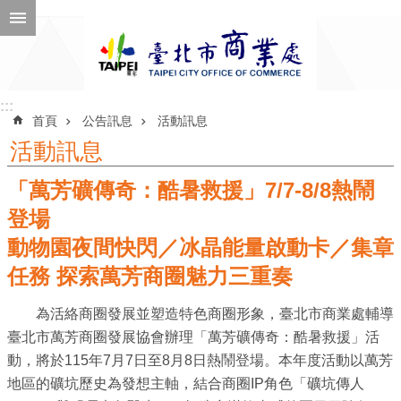
跳到主要內容區塊
進
階
搜
尋
:::
:::
首頁
公告訊息
活動訊息
活動訊息
「萬芳礦傳奇：酷暑救援」7/7-8/8熱鬧
公
告
登場
訊
動物園夜間快閃／冰晶能量啟動卡／集章
息
任務 探索萬芳商圈魅力三重奏
機
為活絡商圈發展並塑造特色商圈形象，臺北市商業處輔導
關
臺北市萬芳商圈發展協會辦理「萬芳礦傳奇：酷暑救援」活
介
動，將於115年7月7日至8月8日熱鬧登場。本年度活動以萬芳
紹
地區的礦坑歷史為發想主軸，結合商圈IP角色「礦坑傳人