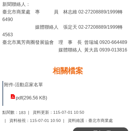
ENGLISH
新聞聯絡人：
臺北市商業處 專 員 林志維 02-27208889/1999轉
常
6490
見
媒體聯絡人 張定天 02-27208889/1999轉
問
4563
答
臺北市萬芳商圈發展協會 理 事 長 曾瑞城 0920-664489
媒體聯絡人 黃大昌 0939-013816
雙
語
詞
相關檔案
彙
附件-活動店家名單
臺
北
pdf(296.56 KB)
通
點閱數：
資料更新：115-07-01 10:50
183
陳
資料檢視：115-07-01 10:50
資料維護：臺北市商業處
情