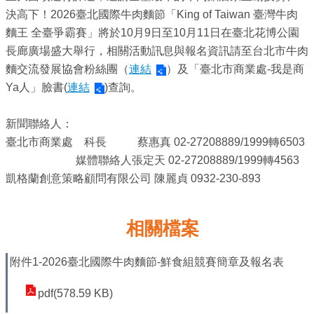
務
決高下！2026臺北國際牛肉麵節「King of Taiwan 臺灣牛肉
麵王 全臺爭霸賽」將於10月9日至10月11日在臺北花博公園
商
長廊廣場盛大舉行，相關活動訊息與報名資訊請至台北市牛肉
業
麵交流發展協會粉絲團（
連結
）及「臺北市商業處-我是商
管
Ya人」臉書(
連結
)查詢。
理
商
新聞聯絡人：
業
臺北市商業處 科長 蔡惠真 02-27208889/1999轉6503
發
媒體聯絡人張定天 02-27208889/1999轉4563
展
凱格蘭創意策略顧問有限公司 陳麗貞 0932-230-893
與
輔
相關檔案
導
商
附件1-2026臺北國際牛肉麵節-鮮食組競賽簡章及報名表
圈
pdf(578.59 KB)
廊
帶