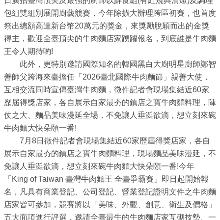
日廣招臺灣頂尖及最強的廚師以鮮食組(有紅燒與清燉)及調理
業
包組雙組別展開廚藝競賽，今年除擴大辦理跨區初賽，也首度
務
祭出總額高達新台幣20萬元的獎金，來獎勵脫穎而出的金獎
資
得主，歡迎全臺頂尖的牛肉麵店家踴躍報名，到底誰是牛肉麵
訊
王令人期待喲!
線
此外，更特別邀請國際知名的韓國黑白大廚明星廚師鄭智
上
善師父跨海來臺擔任「2026臺北國際牛肉麵節」親善大使，
服
互相交流同時宣傳臺灣牛肉麵，徵件記者會現場集結近60家
務
歷屆得獎店家，各自展示自家最夯的鎮店之寶牛肉麵料理，陣
仗之大、麵品美味漫延全場，不免讓人垂涎欲滴，想立刻來碗
公
牛肉麵大快朵頤一番!
司
7月8日徵件記者會現場集結近60家歷屆得獎店家，各自
及
展示自家最夯的鎮店之寶牛肉麵料理，現場麵品美味漫延，不
商
免讓人垂涎欲滴，想立刻來碗牛肉麵大快朵頤一番!今年
業
「King of Taiwan 臺灣牛肉麵王 全臺爭霸賽」即日起開始報
登
名，凡具有商業登記、公司登記、營業登記證明文件之牛肉麵
記
店家皆可參加，競賽將以「美味、外觀、創意、衛生及價格」
服
五大面項進行評選，邀請全臺最牛的牛肉麵店家互砌技勢、一