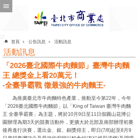
跳到主要內容區塊
進
階
搜
尋
:::
:::
首頁
公告訊息
活動訊息
活動訊息
「2026臺北國際牛肉麵節」臺灣牛肉麵
公
告
王 總獎金上看20萬元！
訊
-全臺爭霸戰 徵最強的牛肉麵王-
息
為推廣臺北市牛肉麵特色產業，推動至今第22年，今年
機
「2026臺北國際牛肉麵節」以「King of Taiwan 臺灣牛肉麵
關
王 全臺爭霸賽」為主題，將於10月9日至11日假圓山花博公
介
園辦理為期3天的競賽活動外，更擴大於北部及南部辦理初賽
紹
後再進行決賽，選出金、銀、銅獎得主，即日(7/8)起至8月9