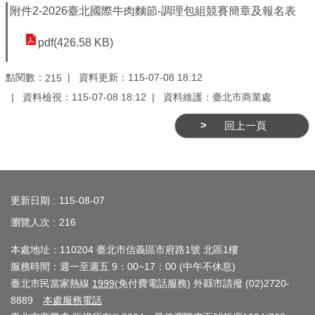
附件2-2026臺北國際牛肉麵節-調理包組競賽簡章及報名表
介
紹
pdf(426.58 KB)
影
點閱數：
資料更新：115-07-08 18:12
215
音
資料檢視：115-07-08 18:12
資料維護：臺北市商業處
專
區
回上一頁
網
站
:::
導
更新日期
115-08-07
覽
瀏覽人次
216
回
本處地址：110204 臺北市信義區市府路1號 北區1樓
首
服務時間：週一至週五 9：00~17：00 (中午不休息)
頁
臺北市民當家熱線
1999
(免付費電話服務) 外縣市請撥 (02)2720-
8889
本處服務電話