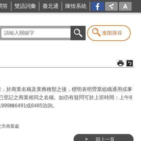
問答
雙語詞彙
臺北通
陳情系統
FB
進階搜尋
者，於商業名稱及業務種類之後，標明表明營業組織通用或事
已登記之商業相同之名稱。如仍有疑問可於上班時間：上午8
99轉6491或6485洽詢。
北市商業處
回上一頁