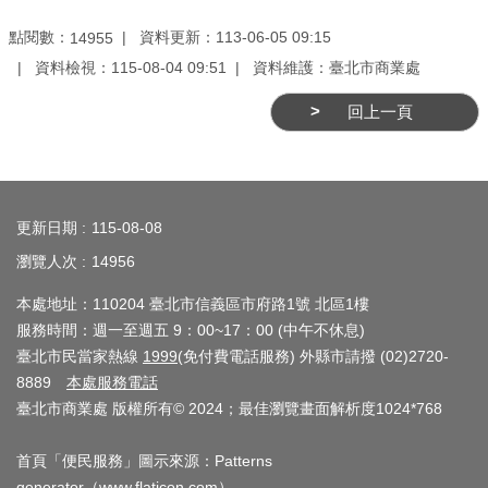
業
務
點閱數：
資料更新：113-06-05 09:15
14955
資
資料檢視：115-08-04 09:51
資料維護：臺北市商業處
訊
回上一頁
線
上
:::
服
務
更新日期
115-08-08
瀏覽人次
14956
公
司
本處地址：110204 臺北市信義區市府路1號 北區1樓
及
服務時間：週一至週五 9：00~17：00 (中午不休息)
商
臺北市民當家熱線
1999
(免付費電話服務) 外縣市請撥 (02)2720-
業
8889
本處服務電話
臺北市商業處 版權所有© 2024；最佳瀏覽畫面解析度1024*768
登
記
首頁「便民服務」圖示來源：Patterns
服
generator（
www.flaticon.com
）