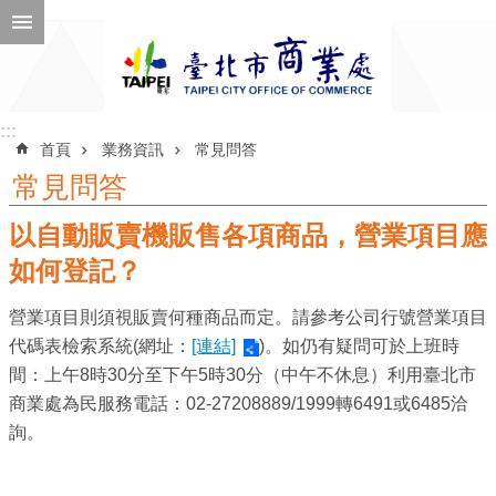
跳到主要內容區塊
進
階
搜
尋
:::
:::
首頁
業務資訊
常見問答
常見問答
以自動販賣機販售各項商品，營業項目應
公
告
如何登記？
訊
營業項目則須視販賣何種商品而定。請參考公司行號營業項目
息
代碼表檢索系統(網址：
[連結]
)。如仍有疑問可於上班時
機
間：上午8時30分至下午5時30分（中午不休息）利用臺北市
關
商業處為民服務電話：02-27208889/1999轉6491或6485洽
介
詢。
紹