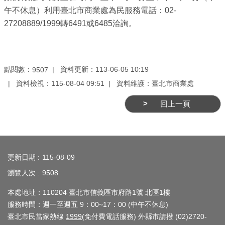
業
午不休息）利用臺北市商業處為民服務電話：02-
務
27208889/1999轉6491或6485洽詢。
資
訊
線
點閱數：
資料更新：113-06-05 10:19
9507
上
資料檢視：115-08-04 09:51
資料維護：臺北市商業處
服
務
回上一頁
公
司
:::
及
更新日期
115-08-09
商
瀏覽人次
9508
業
登
本處地址：110204 臺北市信義區市府路1號 北區1樓
記
服務時間：週一至週五 9：00~17：00 (中午不休息)
服
臺北市民當家熱線
1999
(免付費電話服務) 外縣市請撥 (02)2720-