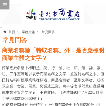
跳到主要內容區塊
進
階
搜
尋
:::
:::
首頁
業務資訊
常見問答
常見問答
商業名稱除「特取名稱」外，是否應標明
公
告
商業主體之文字？
訊
商業應於名稱中標明堂、記、行、號、社、店、館、舖、廠、
息
坊、工作室等足以表示商業名稱之文字，並置於名稱之末。但
機
已於名稱中標示業務種類者、商品名稱者、區別文字者、或標
關
示企業、實業、展業、興業或工業、商事等表明營業組織通用
介
或事業性質之文字者，不在此限。（經濟部93年7月22日經商
紹
字第09302120960號函）
如仍有疑問可於上班時間：上午8時30分至下午5時30分（中