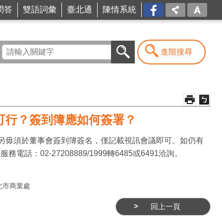
問答
雙語詞彙
臺北通
陳情系統
FB
進階搜尋
可行？簽到簿應如何簽署？
另毋須於董事會簽到簿簽名，僅記載視訊會議即可。如仍有
02-27208889/1999轉6485或6491洽詢。
北市商業處
回上一頁