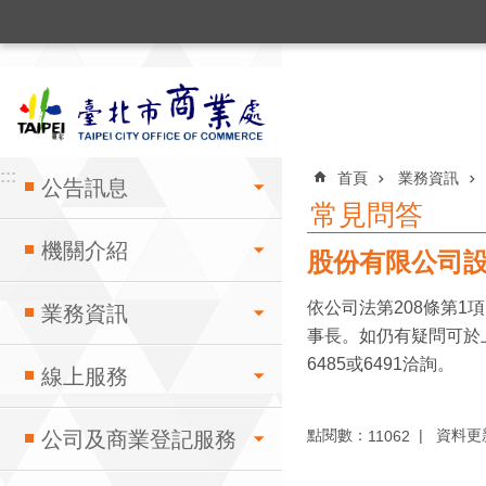
:::
跳到主要內容區塊
:::
:::
首頁
業務資訊
公告訊息
常見問答
機關介紹
股份有限公司
依公司法第208條第
業務資訊
事長。如仍有疑問可於上
6485或6491洽詢。
線上服務
點閱數：
資料更新：
11062
公司及商業登記服務