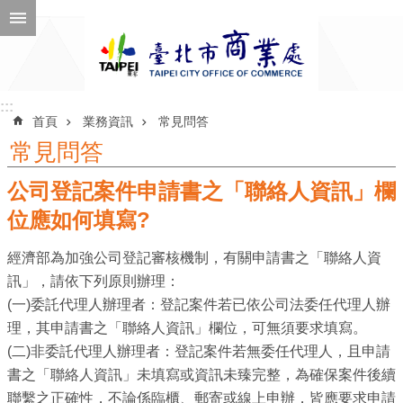
跳到主要內容區塊
進
階
搜
尋
:::
:::
首頁
業務資訊
常見問答
常見問答
公司登記案件申請書之「聯絡人資訊」欄
公
告
位應如何填寫?
訊
經濟部為加強公司登記審核機制，有關申請書之「聯絡人資
息
訊」，請依下列原則辦理：
機
(一)委託代理人辦理者：登記案件若已依公司法委任代理人辦
關
理，其申請書之「聯絡人資訊」欄位，可無須要求填寫。
介
(二)非委託代理人辦理者：登記案件若無委任代理人，且申請
紹
書之「聯絡人資訊」未填寫或資訊未臻完整，為確保案件後續
聯繫之正確性，不論係臨櫃、郵寄或線上申辦，皆應要求申請