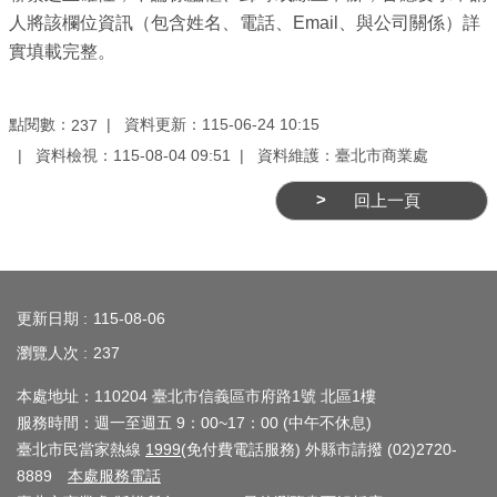
業
人將該欄位資訊（包含姓名、電話、Email、與公司關係）詳
務
實填載完整。
資
訊
點閱數：
資料更新：115-06-24 10:15
237
線
資料檢視：115-08-04 09:51
資料維護：臺北市商業處
上
服
回上一頁
務
公
:::
司
更新日期
115-08-06
及
瀏覽人次
237
商
業
本處地址：110204 臺北市信義區市府路1號 北區1樓
登
服務時間：週一至週五 9：00~17：00 (中午不休息)
記
臺北市民當家熱線
1999
(免付費電話服務) 外縣市請撥 (02)2720-
服
8889
本處服務電話