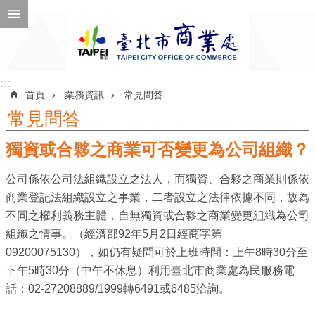
跳到主要內容區塊
進
階
搜
尋
:::
:::
首頁
業務資訊
常見問答
常見問答
獨資或合夥之商業可否變更為公司組織？
公
告
公司係依公司法組織設立之法人，而獨資、合夥之商業則係依
訊
商業登記法組織設立之事業，二者設立之法律依據不同，故為
息
不同之權利義務主體，自無獨資或合夥之商業變更組織為公司
機
組織之情事。（經濟部92年5月2日經商字第
關
09200075130），如仍有疑問可於上班時間：上午8時30分至
介
下午5時30分（中午不休息）利用臺北市商業處為民服務電
紹
話：02-27208889/1999轉6491或6485洽詢。