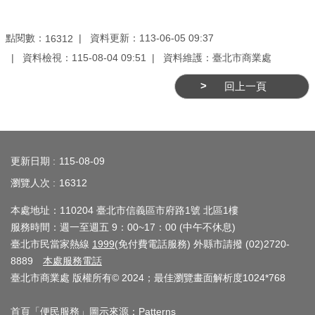
業
務
點閱數：
資料更新：113-06-05 09:37
16312
資
訊
資料檢視：115-08-04 09:51
資料維護：臺北市商業處
回上一頁
線
上
服
:::
務
更新日期
115-08-09
公
瀏覽人次
16312
司
及
本處地址：110204 臺北市信義區市府路1號 北區1樓
服務時間：週一至週五 9：00~17：00 (中午不休息)
商
臺北市民當家熱線
1999
(免付費電話服務) 外縣市請撥 (02)2720-
業
8889
本處服務電話
登
臺北市商業處 版權所有© 2024；最佳瀏覽畫面解析度1024*768
記
服
首頁「便民服務」圖示來源：Patterns