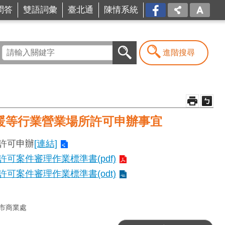
問答
雙語詞彙
臺北通
陳情系統
FB
進階搜尋
暖等行業營業場所許可申辦事宜
許可申辦
[連結]
案件審理作業標準書(pdf)
案件審理作業標準書(odt)
市商業處