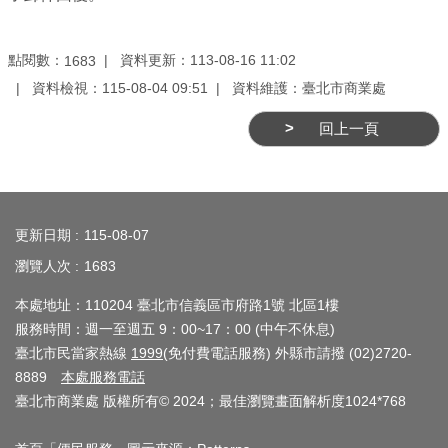
業
務
資
點閱數：
資料更新：113-08-16 11:02
1683
訊
資料檢視：115-08-04 09:51
資料維護：臺北市商業處
線
回上一頁
上
服
:::
務
更新日期
115-08-07
公
瀏覽人次
1683
司
及
本處地址：110204 臺北市信義區市府路1號 北區1樓
商
服務時間：週一至週五 9：00~17：00 (中午不休息)
業
臺北市民當家熱線
1999
(免付費電話服務) 外縣市請撥 (02)2720-
登
8889
本處服務電話
臺北市商業處 版權所有© 2024；最佳瀏覽畫面解析度1024*768
記
服