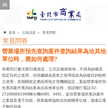
跳到主要內容區塊
進
階
搜
尋
:::
:::
首頁
公告訊息
常見問答
常見問答
營業場所預先查詢案件查詢結果為洽其他
公
告
單位時，應如何處理?
訊
依都市計畫法第51條規定，公共設施保留地，不得為妨礙其
息
指定目的之使用，但得繼續為原來之使用或改為妨礙目的較輕
機
之使用，其相關規定應由用地主管機關認定，爰如營業場所預
關
先查詢案件查詢結果為洽其他單位時，煩請撥打電話:02-
介
27208889/1999轉分機6485、6491，提供營業場所查詢案件
紹
之案號及電子信箱，商業處將協助洽詢相關單位後，儘速以電
子郵件回復。