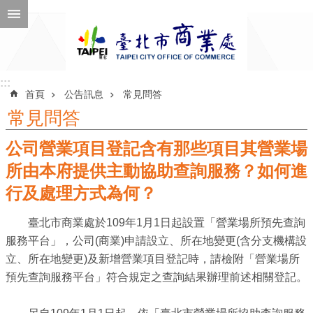
跳到主要內容區塊
進
階
搜
尋
:::
:::
首頁
公告訊息
常見問答
常見問答
公司營業項目登記含有那些項目其營業場
公
告
所由本府提供主動協助查詢服務？如何進
訊
行及處理方式為何？
息
臺北市商業處於109年1月1日起設置「營業場所預先查詢
機
服務平台」，公司(商業)申請設立、所在地變更(含分支機構設
關
立、所在地變更)及新增營業項目登記時，請檢附「營業場所
介
預先查詢服務平台」符合規定之查詢結果辦理前述相關登記。
紹