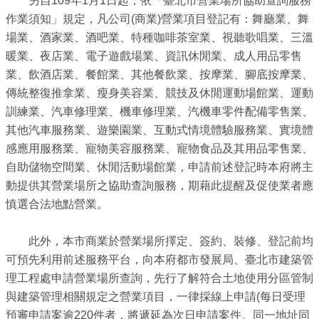
另自109年1月1日起，依「臺北市營業場所協助查詢服務
業
作業須知」規定，凡公司(商業)營業項目登記有：舞廳業、舞
務
場業、酒家業、酒吧業、特種咖啡茶室業、視聽歌唱業、三溫
資
暖業、夜店業、電子遊戲場業、資訊休閒業、成人用品零售
訊
業、飲酒店業、餐館業、其他餐飲業、按摩業、腳底按摩業、
線
傳統整復推拿業、瘦身美容業、競技及休閒運動場館業、運動
上
訓練業、汽車修理業、機車修理業、汽機車零件配備零售業、
服
其他汽車服務業、遊樂園業、互動式情境體驗服務業、實境體
務
感應用服務業、寵物美容服務業、寵物食品及其用品零售業、
自助儲物空間業、休閒活動場館業，申請前述登記時本府將主
公
動提供其營業場所之協助查詢服務，期藉此提醒及促使業者應
司
慎選合法地點營業。
及
商
此外，本市商業於營業場所擇定、簽約、裝修、登記前均
業
可預先利用前述服務平台，向本府都市發展局、臺北市建築管
登
理工程處申請營業場所查詢，先行了解符合土地使用分區管制
記
與建築管理相關規定之營業項目，一律採線上申請(每日受理
服
預審申請案逾220件者，將遞延為次日申請案件。同一地址同