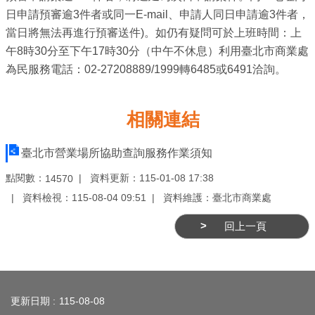
務
日申請預審逾3件者或同一E-mail、申請人同日申請逾3件者，
當日將無法再進行預審送件)。如仍有疑問可於上班時間：上
商
午8時30分至下午17時30分（中午不休息）利用臺北市商業處
業
為民服務電話：02-27208889/1999轉6485或6491洽詢。
管
理
相關連結
商
業
臺北市營業場所協助查詢服務作業須知
發
展
點閱數：
資料更新：115-01-08 17:38
14570
與
資料檢視：115-08-04 09:51
資料維護：臺北市商業處
輔
回上一頁
導
商
:::
圈
廊
更新日期
115-08-08
帶