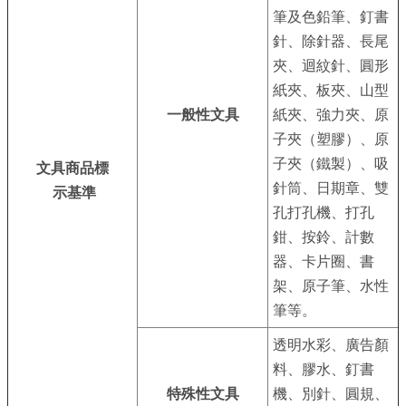
系
筆及色鉛筆、釘書
統
針、除針器、長尾
夾、迴紋針、圓形
政
紙夾、板夾、山型
府
一般性文具
紙夾、強力夾、原
網
子夾（塑膠）、原
站
子夾（鐵製）、吸
文具商品標
資
針筒、日期章、雙
示基準
料
孔打孔機、打孔
開
鉗、按鈴、計數
放
器、卡片圈、書
宣
架、原子筆、水性
告
筆等。
隱
透明水彩、廣告顏
私
料、膠水、釘書
權
特殊性文具
機、別針、圓規、
及