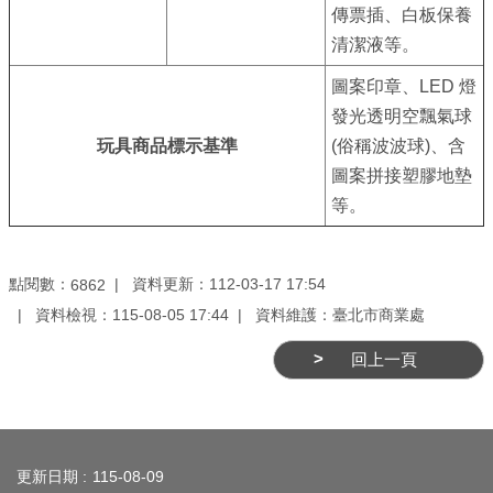
傳票插、白板保養
網
清潔液等。
站
安
圖案印章、LED 燈
全
發光透明空飄氣球
政
玩具商品標示基準
(俗稱波波球)、含
策
圖案拼接塑膠地墊
等。
服
務
電
點閱數：
資料更新：112-03-17 17:54
6862
話
資料檢視：115-08-05 17:44
資料維護：臺北市商業處
資
回上一頁
訊
:::
更新日期
115-08-09