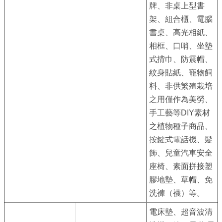
務
牌、非桌上型書
架、組合櫃、電腦
商
書桌、高光相紙、
業
相框、口哨、坐墊
管
式揹巾、防震帽、
理
紋身貼紙、寵物飼
商
料、非供繁殖栽培
業
之用僅作為美勞、
發
手工藝等DIY素材
展
之植物種子商品、
與
按鍵式電話機、髮
輔
飾、兒童汽車安全
導
座椅、素面拼接塑
膠地墊、草帽、免
商
洗褲（襪）等。
圈
廊
電床墊、超音波清
帶