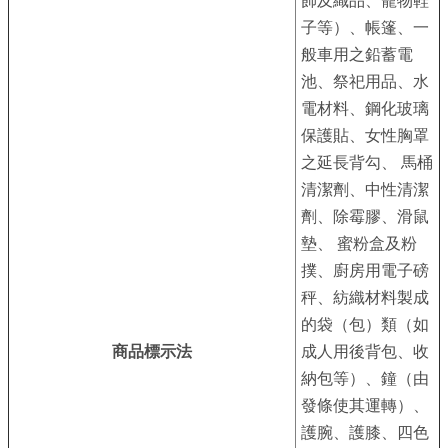
飾及織品、寵物鞋
業
子等）、帳篷、一
務
般車用之鉛蓄電
資
池、祭祀用品、水
訊
電材料、鋼化玻璃
線
保護貼、女性胸罩
上
之延長背勾、 馬桶
服
清潔劑、中性清潔
務
劑、除霉膠、滑鼠
墊、 蜜粉盒及粉
公
撲、廚房用電子磅
司
秤、紡織材料製成
及
商
的袋（包）類（如
業
商品標示法
成人用後背包、收
登
納包等）、鐘（由
記
發條使其運轉）、
服
護腕、護膝、四色