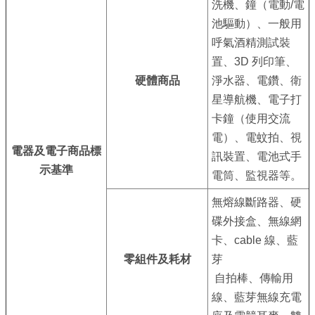
洗機、鐘（電動/電
介
池驅動）、一般用
紹
呼氣酒精測試裝
置、3D 列印筆、
影
硬體商品
淨水器、電鑽、衛
音
星導航機、電子打
專
卡鐘（使用交流
區
電）、電蚊拍、視
電器及電子商品標
網
訊裝置、電池式手
示基準
站
電筒、監視器等。
導
無熔線斷路器、硬
覽
碟外接盒、無線網
卡、cable 線、藍
回
零組件及耗材
芽
首
自拍棒、傳輸用
頁
線、藍芽無線充電