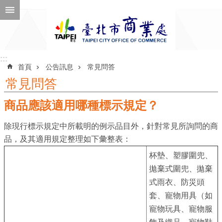
跳到主要內容區塊
進
階
搜
尋
:::
:::
首頁
公告訊息
常見問答
常見問答
商品應該適用哪種標示規定？
公
告
除現行標示規定中所載明的例示品目外，針對常見所詢問的商
訊
品，及其適用規定整理如下彙整表：
息
杯墊、塑膠圍兜、
機
拋棄式圍兜、拋棄
關
式雨衣、防災頭
介
套、寵物用具（如
紹
寵物玩具、寵物服