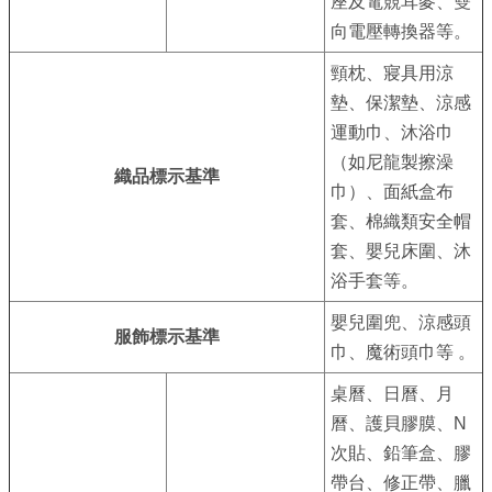
ENGLISH
座及電競耳麥、雙
向電壓轉換器等。
常
頸枕、寢具用涼
見
墊、保潔墊、涼感
問
運動巾、沐浴巾
答
（如尼龍製擦澡
織品標示基準
雙
巾）、面紙盒布
語
套、棉織類安全帽
詞
套、嬰兒床圍、沐
彙
浴手套等。
嬰兒圍兜、涼感頭
臺
服飾標示基準
巾、魔術頭巾等 。
北
通
桌曆、日曆、月
曆、護貝膠膜、N
陳
次貼、鉛筆盒、膠
情
帶台、修正帶、臘