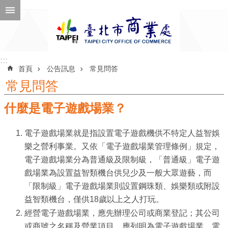
跳到主要內容區塊
進
階
搜
尋
:::
:::
首頁
公告訊息
常見問答
常見問答
什麼是電子遊戲場業？
公
告
電子遊戲場業就是指設置電子遊戲機供不特定人益智娛
訊
樂之營利事業。又依「電子遊戲場業管理條例」規定，
息
電子遊戲場業分為普通級及限制級，「普通級」電子遊
機
戲場業為設置益智類機台供兒少及一般大眾遊藝，而
關
「限制級」電子遊戲場業則設置鋼珠類、娛樂類或附設
介
益智類機台，僅供18歲以上之人打玩。
紹
經營電子遊戲場業，應先辦理公司或商業登記；其公司
或商號之名稱及營業項目，應列明為電子遊戲場業。電