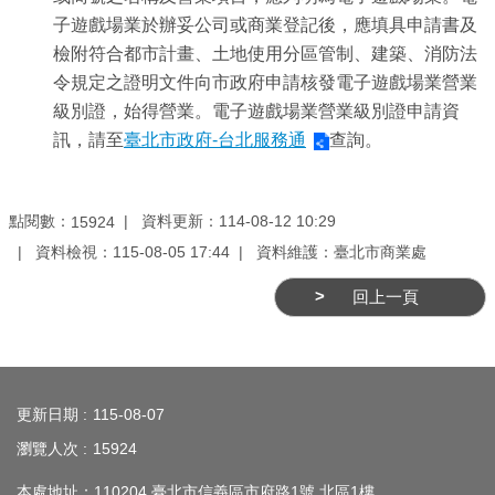
業
子遊戲場業於辦妥公司或商業登記後，應填具申請書及
務
檢附符合都市計畫、土地使用分區管制、建築、消防法
資
令規定之證明文件向市政府申請核發電子遊戲場業營業
訊
級別證，始得營業。電子遊戲場業營業級別證申請資
線
訊，請至
臺北市政府-台北服務通
查詢。
上
服
點閱數：
資料更新：114-08-12 10:29
15924
務
資料檢視：115-08-05 17:44
資料維護：臺北市商業處
公
回上一頁
司
及
商
:::
業
更新日期
115-08-07
登
記
瀏覽人次
15924
服
本處地址：110204 臺北市信義區市府路1號 北區1樓