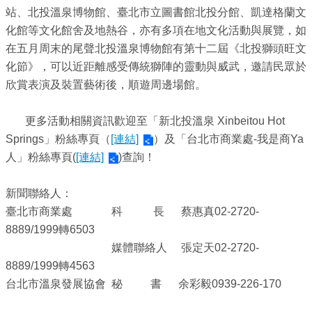
系
站、北投溫泉博物館、臺北市立圖書館北投分館、凱達格蘭文
統
化館等文化館舍及地熱谷，亦有多項在地文化活動與展覽，如
在五月周末的尾聲北投溫泉博物館有第十二屆《北投獅頭旺文
政
化節》，可以近距離感受傳統獅陣的靈動與威武，邀請民眾於
府
欣賞表演及裝置藝術後，順遊周邊場館。
網
站
更多活動相關資訊歡迎至「新北投溫泉 Xinbeitou Hot
資
Springs」粉絲專頁（
[連結]
）及「台北市商業處-我是商Ya
料
人」粉絲專頁(
[連結]
)查詢！
開
放
新聞聯絡人：
宣
臺北市商業處 科 長 蔡惠真02-2720-
告
8889/1999轉6503
媒體聯絡人 張定天02-2720-
隱
8889/1999轉4563
私
台北市溫泉發展協會 秘 書 余彩毅0939-226-170
權
及