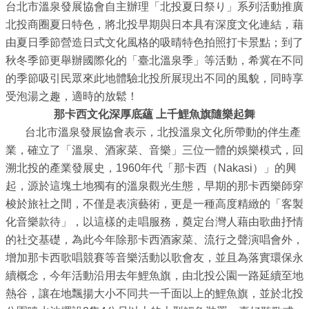
務
台北市溫泉發展協會自主辦理「北投夏日祭り」系列活動推廣
北投商圈夏日特色，將北投早期與日本具有深度文化連結，藉
商
由夏日季節營造日式文化風格的吸晴特色拍照打卡景點；到了
業
秋冬季節更舉辦國際化的「臺北溫泉季」等活動，希冀在不同
管
的季節吸引民眾來此地體驗北投所展現出不同的風貌，同時享
理
受泡湯之趣，適時的放鬆！
那卡西文化深厚底蘊 上千鯉魚旗隨樂起舞
商
台北市溫泉發展協會表示，北投溫泉文化所帶動的伴生產
業
業，確立了「溫泉、酒家菜、音樂」三位一體的娛樂模式，回
發
溯北投的產業發展史，1960年代「那卡西（Nakasi）」的興
展
起，源於這塊土地獨有的溫泉觀光生態，早期的那卡西樂師穿
與
梭於旅社之間，不僅是表演藝術，更是一種高度精緻的「客製
輔
化音樂款待」，以這樣的走唱服務，奠定台灣人藉由歌曲抒情
導
的社交基礎，為此今年除那卡西酒家菜、流行之聲演唱會外，
商
增加那卡西歌唱競賽等音樂活動以歌會友，並且為落實環保永
圈
續概念，今年活動沿用去年鯉魚旗，由北投公園一路延續至地
廊
熱谷，讓在地飄揚大小不同共一千面以上的鯉魚旗，並於北投
帶