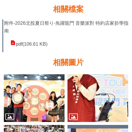
網
相關檔案
站
安
附件-2026北投夏日祭り-魚躍龍門 音樂派對 特約店家折學指
全
南
政
pdf(106.61 KB)
策
服
相關圖片
務
電
話
資
訊