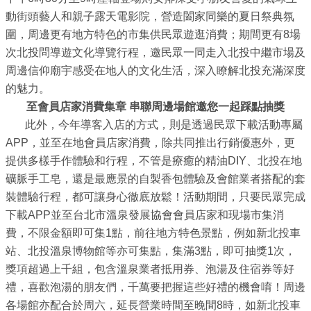
ENGLISH
動街頭藝人和親子露天電影院，營造闔家同樂的夏日祭典氛
常
圍，周邊更有地方特色的市集供民眾遊逛消費；期間更有8場
見
次北投問導遊文化導覽行程，邀民眾一同走入北投中繼市場及
問
周邊信仰廟宇感受在地人的文化生活，深入瞭解北投充滿深度
答
的魅力。
至會員店家消費集章 串聯周邊場館邀您一起踩點抽獎
雙
此外，今年導客入店的方式，則是透過民眾下載活動專屬
語
APP，並至在地會員店家消費，除共同推出行銷優惠外，更
詞
提供多樣手作體驗和行程，不管是療癒的精油DIY、北投在地
彙
礦脈手工皂，還是最應景的自製香包體驗及會館業者搭配的套
裝體驗行程，都可讓身心徹底放鬆！活動期間，只要民眾完成
臺
下載APP並至台北市溫泉發展協會會員店家和現場市集消
北
費，不限金額即可集1點，前往地方特色景點，例如新北投車
通
站、北投溫泉博物館等亦可集點，集滿3點，即可抽獎1次，
獎項超過上千組，包含溫泉業者抵用券、泡湯及住宿券等好
陳
禮，喜歡泡湯的朋友們，千萬要把握這些好禮的機會唷！周邊
情
各場館亦配合於周六，延長營業時間至晚間8時，如新北投車