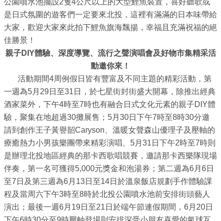
公園噴水池擺設2隻4公尺以上的大型鯉魚裝置，喜好聽歌或
介
是日式氛圍的遊客們一定要來北投，這裡有滿滿的日本味帶給
紹
大家，歡迎大家來此拍下鯉魚旗海飄揚，幸福且充滿祝福的絕
佳勝景！
影
親子DIY體驗、深度導覽、流行之聲演唱會及好物市集精采活
音
動邀你來！
專
活動期間4周例假日皆有豐富及不同主題的精彩活動，第
區
一週為5月29日至31日，於七星街封街盛大開幕，除推出經典
酒家菜外，下午4時至7時也有融合日式文化元素的親子DIY體
網
驗，聚集在地超過30攤展售；5月30日下午7時至8時30分邀
站
請到創作王子黃譽韶Caryson、溫暖女聲森山優理子及壓軸的
導
療癒熱力小男孩樂團帶來精彩演唱、5月31日下午2時至7時則
覽
是辦理北投地區經典的那卡西歌唱競賽，邀請那卡西樂隊現場
伴奏，第一名可獲得5,000元獎金和泡湯券；第二週為6月6日
回
至7日及第三週為6月13日至14日於溫泉飯店規劃手作體驗課
首
程及當周六下午3時至8時於北投公園噴水池前安排街頭藝人
頁
演出；最後一週6月19日至21日於端午節連假期間，6月20日
下午6時30分至9時壓軸登場則安排深受小朋友喜愛的氣球互