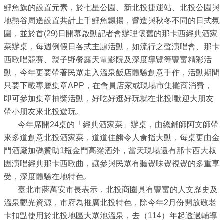
業
鯉魚旗的設置元素，於七星公園、新北投捷運站、北投公園與
務
地熱谷周邊設置共計上千鯉魚飄揚，營造與秋冬不同的日式氛
資
圍，並於首(29)日開幕啟動記者會辦理懷舊的那卡西經典酒家
訊
菜辦桌，每週例假日各式主題活動，如流行之聲演唱會、那卡
西歌唱競賽、親子野餐露天電影院及深度導覽等豐富精彩活
線
動，今年更要帶著民眾走入溫泉飯店體驗創意手作，活動期間
上
只要下載專屬集章APP，在會員店家或現場市集攤商消費，
服
即可參加集章抽獎活動，好吃好逛好玩就在北投!歡迎大朋友
務
帶小朋友來北投遊玩。
公
今年席開24桌的「經典酒家菜」辦桌，由總鋪師阿文師帶
司
來多道創意北投酒家菜，道道佳餚令人食指大動，每桌更由金
及
門酒廠加碼贊助1瓶金門高粱酒外，當天現場還有那卡西大叔
商
團演唱經典那卡西歌曲，讓參與民眾有聽覺味覺視覺的多重享
業
受，深度體驗在地特色。
登
臺北市蔣萬安市長表示，北投商圈具有豐富的人文歷史及
記
溫泉觀光資源，市府為推廣北投特色，除今年2月份開放敬老
服
卡扣點使用於北投地區大眾池溫泉，去（114）年起透過輔導