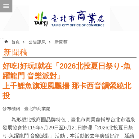
跳到主要內容區塊
進
階
搜
尋
:::
:::
首頁
公告訊息
新聞稿
新聞稿
好吃!好玩!就在「2026北投夏日祭り-魚
公
告
躍龍門 音樂派對」
訊
上千鯉魚旗迎風飄揚 那卡西音韻縈繞北
息
投
機
發布機關：臺北市商業處
關
介
為形塑北投商圈品牌特色，臺北市商業處輔導台北市溫泉
紹
發展協會於115年5月29日至6月21日辦理「2026北投夏日祭
り-魚躍龍門 音樂派對」活動，本活動於去年廣獲好評，延續