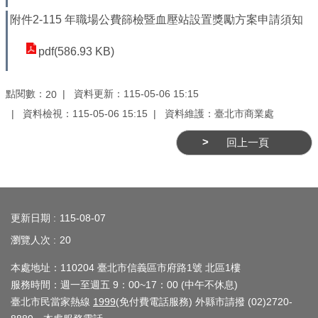
務
附件2-115 年職場公費篩檢暨血壓站設置獎勵方案申請須知
商
pdf(586.93 KB)
業
管
理
點閱數：
資料更新：115-05-06 15:15
20
資料檢視：115-05-06 15:15
資料維護：臺北市商業處
商
業
回上一頁
發
展
:::
與
輔
更新日期
115-08-07
導
瀏覽人次
20
商
本處地址：110204 臺北市信義區市府路1號 北區1樓
圈
服務時間：週一至週五 9：00~17：00 (中午不休息)
廊
臺北市民當家熱線
1999
(免付費電話服務) 外縣市請撥 (02)2720-
帶