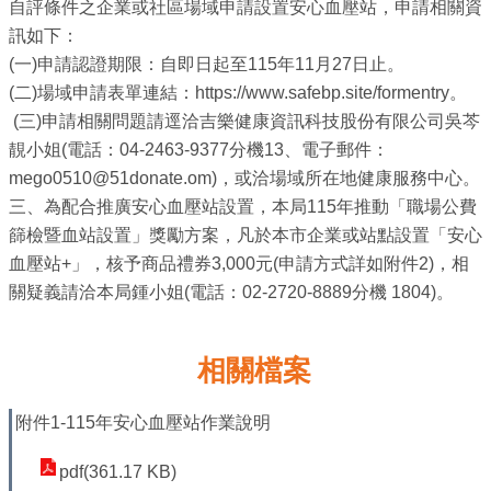
業
自評條件之企業或社區場域申請設置安心血壓站，申請相關資
務
訊如下：
資
(一)申請認證期限：自即日起至115年11月27日止。
訊
(二)場域申請表單連結：https://www.safebp.site/formentry。
(三)申請相關問題請逕洽吉樂健康資訊科技股份有限公司吳芩
線
靚小姐(電話：04-2463-9377分機13、電子郵件：
上
mego0510@51donate.om)，或洽場域所在地健康服務中心。
服
三、為配合推廣安心血壓站設置，本局115年推動「職場公費
務
篩檢暨血站設置」獎勵方案，凡於本市企業或站點設置「安心
血壓站+」，核予商品禮券3,000元(申請方式詳如附件2)，相
公
關疑義請洽本局鍾小姐(電話：02-2720-8889分機 1804)。
司
及
商
相關檔案
業
登
附件1-115年安心血壓站作業說明
記
服
pdf(361.17 KB)