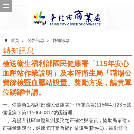
跳到主要內容區塊
進
階
搜
尋
:::
:::
首頁
公告訊息
轉知訊息
轉知訊息
檢送衛生福利部國民健康署「115年安心
公
告
血壓站作業說明」及本府衛生局「職場公
訊
費篩檢暨血壓站設置」獎勵方案，請貴單
息
位踴躍申請。
機
一、依據衛生福利部國民健康署(下稱健康署)115年4月23日國
關
健慢病字第1150660317號函辦理。
介
二、為提升社區血壓量測服務之正確性與品質，協助民眾建立
紹
正確量測觀念，健康署訂定旨揭作業說明(附件1)，鼓勵符合