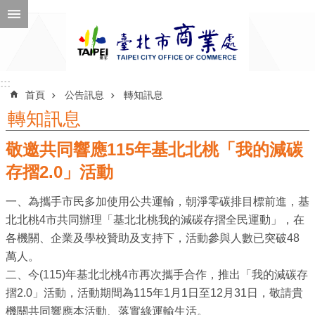
跳到主要內容區塊
進
階
搜
尋
:::
:::
首頁
公告訊息
轉知訊息
轉知訊息
敬邀共同響應115年基北北桃「我的減碳
公
告
存摺2.0」活動
訊
一、為攜手市民多加使用公共運輸，朝淨零碳排目標前進，基
息
北北桃4市共同辦理「基北北桃我的減碳存摺全民運動」，在
機
各機關、企業及學校贊助及支持下，活動參與人數已突破48
關
萬人。
介
二、今(115)年基北北桃4市再次攜手合作，推出「我的減碳存
紹
摺2.0」活動，活動期間為115年1月1日至12月31日，敬請貴
機關共同響應本活動、落實綠運輸生活。