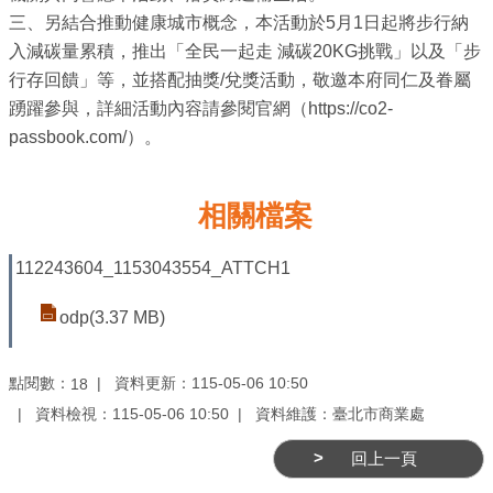
業
三、另結合推動健康城市概念，本活動於5月1日起將步行納
務
入減碳量累積，推出「全民一起走 減碳20KG挑戰」以及「步
資
行存回饋」等，並搭配抽獎/兌獎活動，敬邀本府同仁及眷屬
訊
踴躍參與，詳細活動內容請參閱官網（https://co2-
passbook.com/）。
線
上
服
相關檔案
務
112243604_1153043554_ATTCH1
公
司
odp(3.37 MB)
及
商
點閱數：
資料更新：115-05-06 10:50
18
業
登
資料檢視：115-05-06 10:50
資料維護：臺北市商業處
記
回上一頁
服