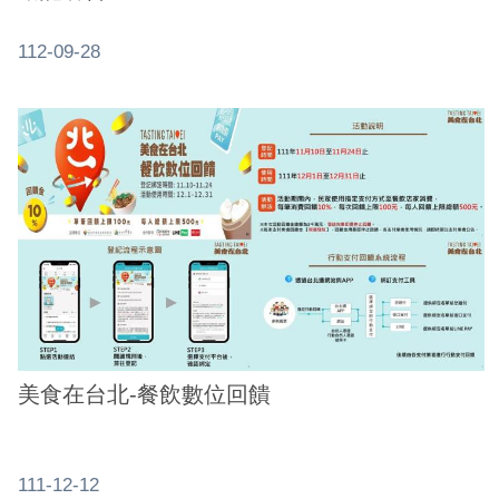
網
112-09-28
站
安
全
政
策
服
務
電
話
資
訊
美食在台北-餐飲數位回饋
111-12-12