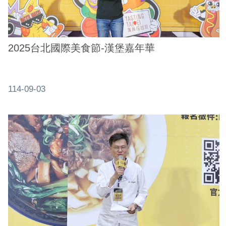
務
商
業
2025台北國際美食節-漢堡嘉年華
管
理
商
114-09-03
業
發
展
與
輔
導
商
圈
廊
帶