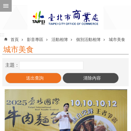
跳到主要內容區塊
進
階
搜
尋
:::
:::
首頁
影音專區
活動相簿
個別活動相簿
城市美食
城市美食
公
主題：
告
訊
息
機
關
介
紹