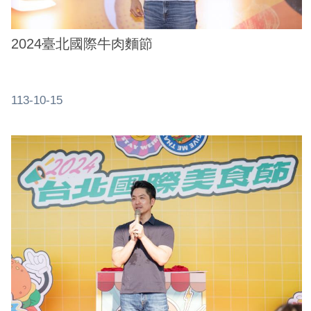
ENGLISH
常
2024臺北國際牛肉麵節
見
問
答
113-10-15
雙
語
詞
彙
臺
北
通
陳
情