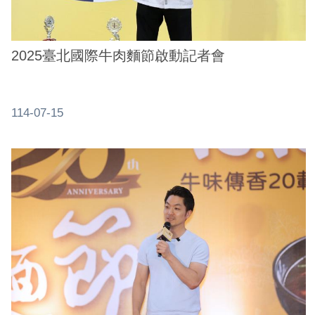
介
紹
2025臺北國際牛肉麵節啟動記者會
影
音
專
114-07-15
區
網
站
導
覽
回
首
頁