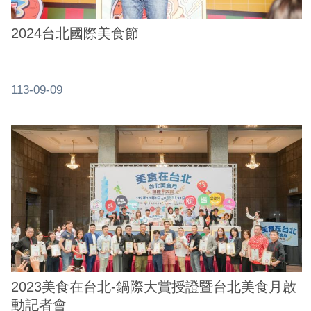
系
統
2024台北國際美食節
政
府
113-09-09
網
站
資
料
開
放
宣
告
隱
私
2023美食在台北-鍋際大賞授證暨台北美食月啟
權
動記者會
及