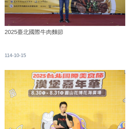
業
務
資
訊
2025臺北國際牛肉麵節
線
上
服
114-10-15
務
公
司
及
商
業
登
記
服