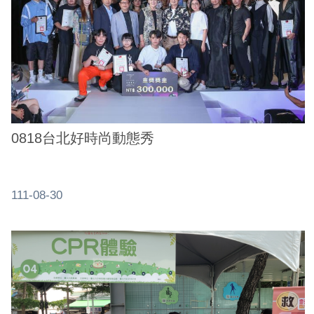
介
紹
影
音
專
區
0818台北好時尚動態秀
網
站
導
111-08-30
覽
回
首
頁