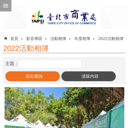
跳到主要內容區塊
進
階
搜
尋
:::
:::
首頁
影音專區
活動相簿
年度相簿
2022活動相簿
2022活動相簿
公
主題：
告
訊
息
機
關
介
紹