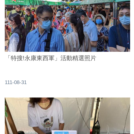
業
務
資
訊
線
上
服
「特搜!永康東西軍」活動精選照片
務
公
司
111-08-31
及
商
業
登
記
服