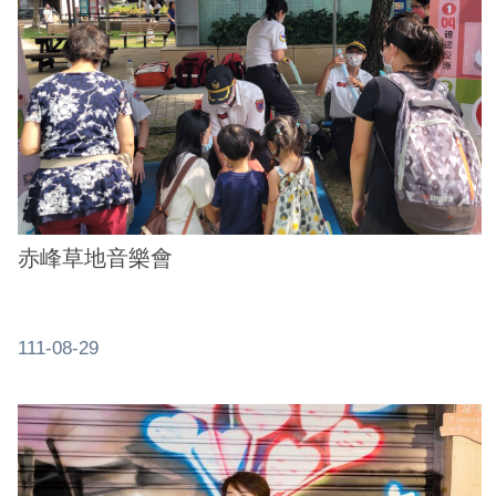
ENGLISH
常
見
問
答
雙
語
詞
赤峰草地音樂會
彙
臺
111-08-29
北
通
陳
情