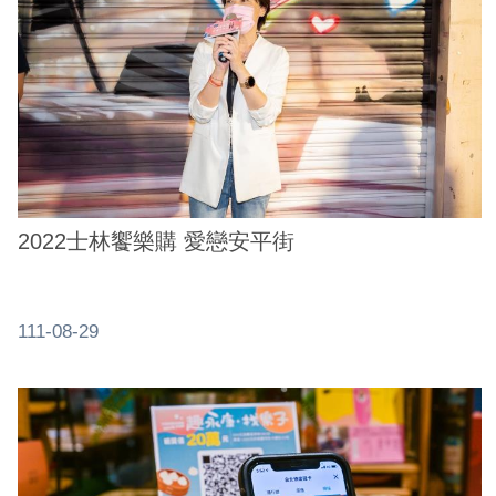
系
統
政
府
網
站
資
2022士林饗樂購 愛戀安平街
料
開
放
宣
111-08-29
告
隱
私
權
及