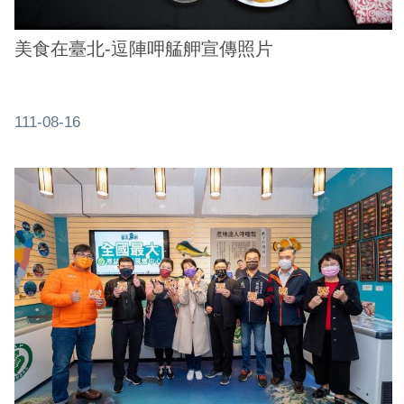
美食在臺北-逗陣呷艋舺宣傳照片
111-08-16