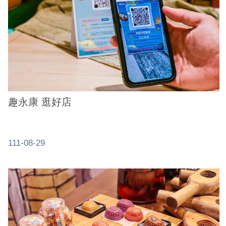
網
站
安
全
政
策
趣永康 逛好店
服
務
電
話
111-08-29
資
訊