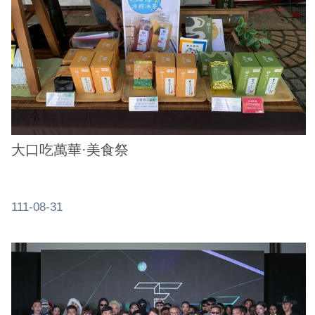
務
商
業
管
理
商
業
大口吃萬華·美食祭
發
展
與
111-08-31
輔
導
商
圈
廊
帶