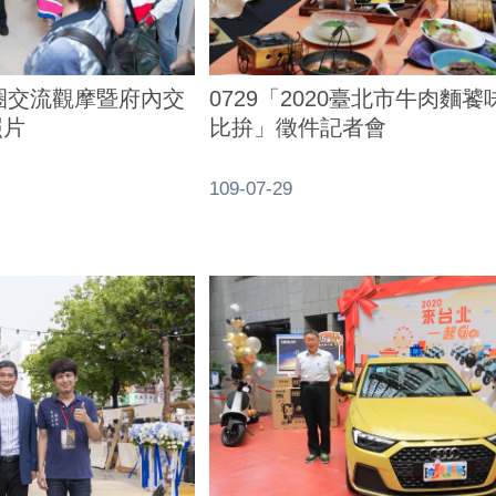
0729「2020臺北市牛肉麵
商圈交流觀摩暨府內交
比拚」徵件記者會
照片
109-07-29