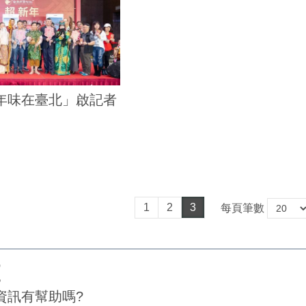
臺灣年味在臺北」啟記者
1
2
3
每頁筆數
資訊有幫助嗎?