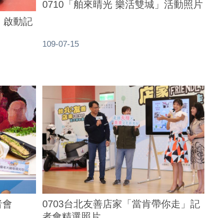
0710「舶來晴光 樂活雙城」活動照片
O」啟動記
109-07-15
者會
0703台北友善店家「當肯帶你走」記
者會精選照片