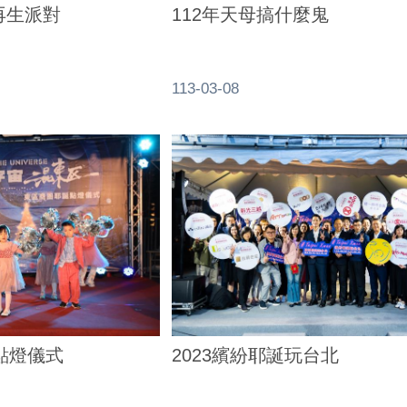
再生派對
112年天母搞什麼鬼
113-03-08
點燈儀式
2023繽紛耶誕玩台北