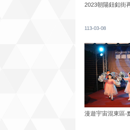
2023朝陽鈕釦街
113-03-08
漫遊宇宙混東區-