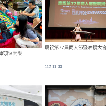
慶祝第77屆商人節暨表揚大
-陣頭逗鬧樂
112-11-03