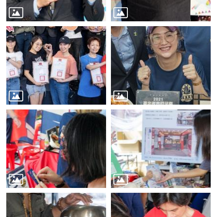
業
務
資
訊
線
上
服
務
公
司
及
商
業
登
記
服