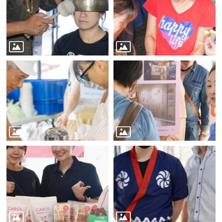
務
商
業
管
理
商
業
發
展
與
輔
導
商
圈
廊
帶