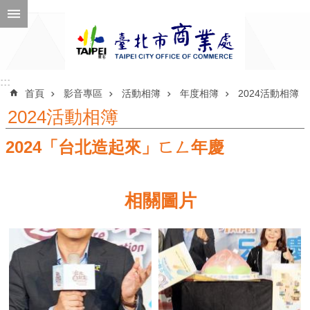
跳到主要內容區塊
進
階
搜
尋
:::
:::
首頁
影音專區
活動相簿
年度相簿
2024活動相簿
2024活動相簿
2024「台北造起來」ㄈㄥ年慶
公
告
訊
相關圖片
息
機
關
介
紹