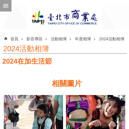
跳到主要內容區塊
進
階
搜
尋
:::
:::
首頁
影音專區
活動相簿
年度相簿
2024活動相簿
2024活動相簿
2024在加生活節
公
告
訊
相關圖片
息
機
關
介
紹