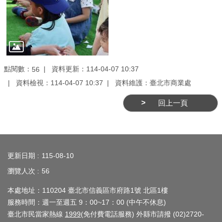
務
商
業
管
理
點閱數：
資料更新：114-04-07 10:37
56
資料檢視：114-04-07 10:37
資料維護：臺北市商業處
商
業
回上一頁
發
展
與
:::
輔
更新日期
115-08-10
導
瀏覽人次
56
商
本處地址：110204 臺北市信義區市府路1號 北區1樓
圈
服務時間：週一至週五 9：00~17：00 (中午不休息)
廊
臺北市民當家熱線
1999
(免付費電話服務) 外縣市請撥 (02)2720-
帶