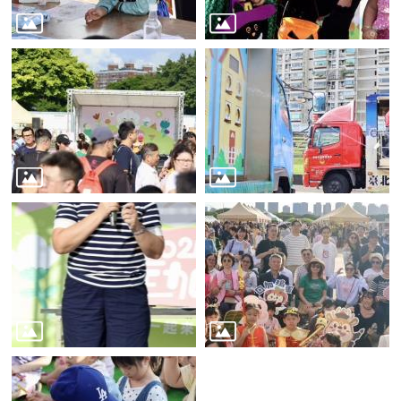
業
務
資
訊
線
上
服
務
公
司
及
商
業
登
記
服