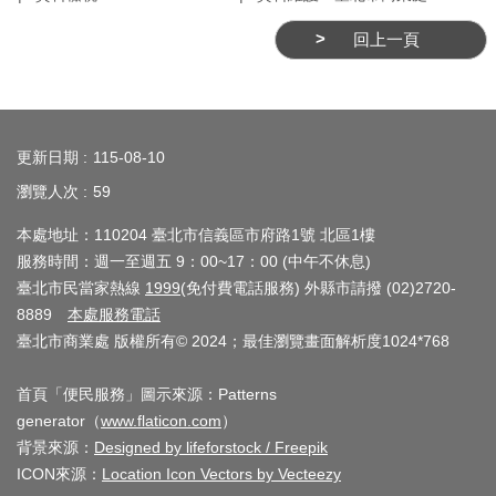
務
回上一頁
商
業
管
:::
理
更新日期
115-08-10
商
瀏覽人次
59
業
本處地址：110204 臺北市信義區市府路1號 北區1樓
發
服務時間：週一至週五 9：00~17：00 (中午不休息)
展
臺北市民當家熱線
1999
(免付費電話服務) 外縣市請撥 (02)2720-
與
8889
本處服務電話
輔
臺北市商業處 版權所有© 2024；最佳瀏覽畫面解析度1024*768
導
首頁「便民服務」圖示來源：Patterns
商
generator（
www.flaticon.com
）
圈
背景來源：
Designed by lifeforstock / Freepik
廊
ICON來源：
Location Icon Vectors by Vecteezy
帶