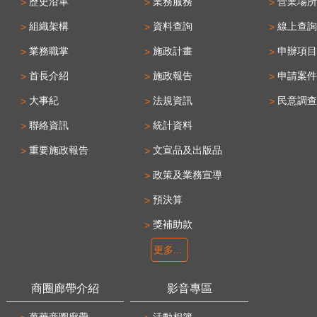
歷史沿革
業務服務
營業場所
組織架構
資料查詢
線上查詢
業務職掌
施政計畫
申辦項目
首長介紹
施政報告
申請案件
大事紀
法規資訊
民意調查
聯絡資訊
統計資料
重要施政報告
文宣品及出版品
政策及業務宣導
預決算
獎補助款
更多...
商圈廊帶介紹
影音專區
萬華商圈廊帶
活動相簿