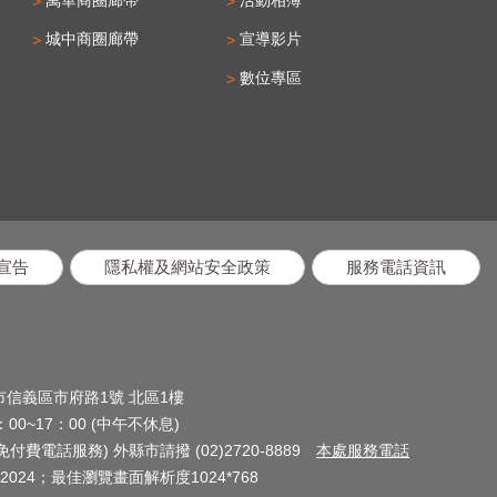
城中商圈廊帶
宣導影片
數位專區
宣告
隱私權及網站安全政策
服務電話資訊
北市信義區市府路1號 北區1樓
0~17：00 (中午不休息)
(免付費電話服務) 外縣市請撥 (02)2720-8889
本處服務電話
024；最佳瀏覽畫面解析度1024*768