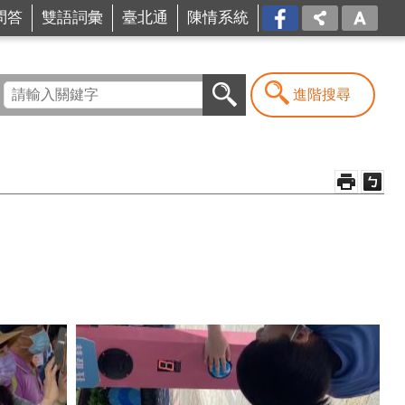
問答
雙語詞彙
臺北通
陳情系統
FB
進階搜尋