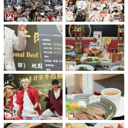
業
務
資
訊
線
上
服
務
公
司
及
商
業
登
記
服