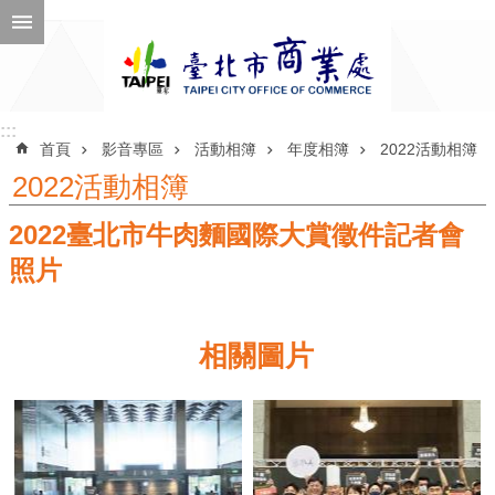
跳到主要內容區塊
進
階
搜
尋
:::
:::
首頁
影音專區
活動相簿
年度相簿
2022活動相簿
2022活動相簿
2022臺北市牛肉麵國際大賞徵件記者會
公
告
照片
訊
息
相關圖片
機
關
介
紹