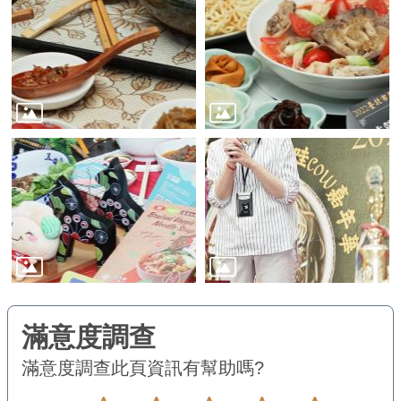
務
商
業
管
理
商
業
發
展
與
輔
導
商
圈
滿意度調查
此頁資訊有幫助嗎?
廊
帶