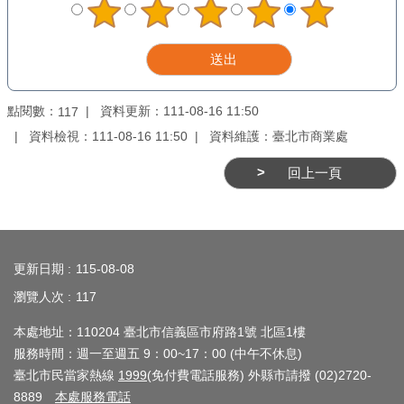
介
紹
影
音
點閱數：
資料更新：111-08-16 11:50
117
專
資料檢視：111-08-16 11:50
資料維護：臺北市商業處
區
回上一頁
網
站
:::
導
更新日期
115-08-08
覽
瀏覽人次
117
回
本處地址：110204 臺北市信義區市府路1號 北區1樓
首
服務時間：週一至週五 9：00~17：00 (中午不休息)
頁
臺北市民當家熱線
1999
(免付費電話服務) 外縣市請撥 (02)2720-
8889
本處服務電話