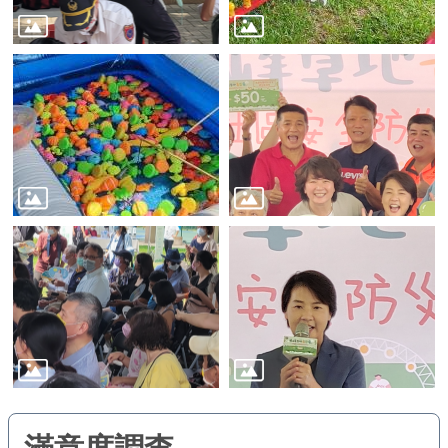
業
務
資
訊
線
上
服
務
公
司
及
商
業
登
記
服