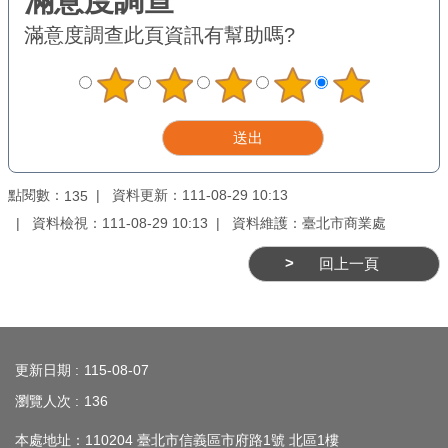
務
滿意度調查
此頁資訊有幫助嗎?
商
業
管
理
商
點閱數：
資料更新：111-08-29 10:13
135
業
發
資料檢視：111-08-29 10:13
資料維護：臺北市商業處
展
回上一頁
與
輔
導
:::
商
更新日期
115-08-07
圈
瀏覽人次
136
廊
本處地址：110204 臺北市信義區市府路1號 北區1樓
帶