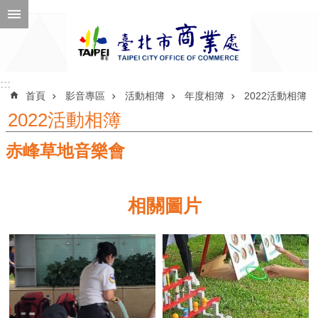
跳到主要內容區塊
進
階
搜
尋
:::
:::
首頁
影音專區
活動相簿
年度相簿
2022活動相簿
2022活動相簿
赤峰草地音樂會
公
告
訊
相關圖片
息
機
關
介
紹