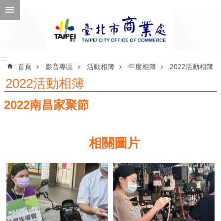
跳到主要內容區塊
進
階
搜
尋
:::
:::
首頁
影音專區
活動相簿
年度相簿
2022活動相簿
2022活動相簿
2022南昌家聚節
公
告
訊
相關圖片
息
機
關
介
紹