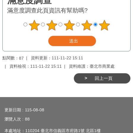
務
滿意度調查
此頁資訊有幫助嗎?
商
業
管
理
商
點閱數：
資料更新：111-11-22 15:11
87
業
發
資料檢視：111-11-22 15:11
資料維護：臺北市商業處
展
回上一頁
與
輔
導
:::
商
更新日期
115-08-08
圈
瀏覽人次
88
廊
本處地址：110204 臺北市信義區市府路1號 北區1樓
帶