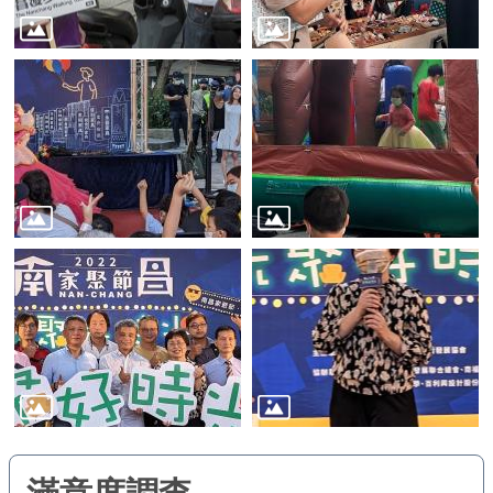
業
務
資
訊
線
上
服
務
公
司
及
商
業
登
記
服