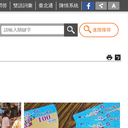
問答
雙語詞彙
臺北通
陳情系統
FB
進階搜尋