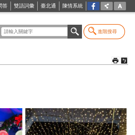
問答
雙語詞彙
臺北通
陳情系統
FB
進階搜尋