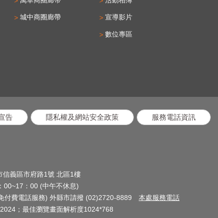
城中商圈廊帶
宣導影片
數位專區
宣告
隱私權及網站安全政策
服務電話資訊
北市信義區市府路1號 北區1樓
0~17：00 (中午不休息)
(免付費電話服務) 外縣市請撥 (02)2720-8889
本處服務電話
024；最佳瀏覽畫面解析度1024*768