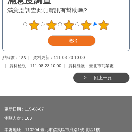
務
滿意度調查
此頁資訊有幫助嗎?
商
業
管
理
商
點閱數：
資料更新：111-08-23 10:00
183
業
發
資料檢視：111-08-23 10:00
資料維護：臺北市商業處
展
回上一頁
與
輔
導
:::
商
更新日期
115-08-07
圈
瀏覽人次
183
廊
本處地址：110204 臺北市信義區市府路1號 北區1樓
帶