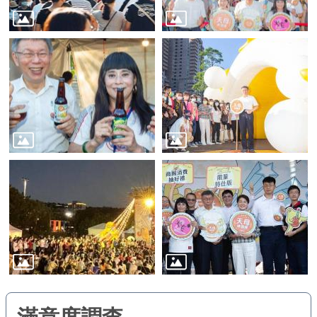
業
務
資
訊
線
上
服
務
公
司
及
商
業
登
記
服