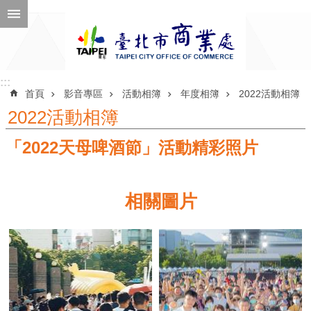
跳到主要內容區塊
進
階
搜
尋
:::
:::
首頁
影音專區
活動相簿
年度相簿
2022活動相簿
2022活動相簿
「2022天母啤酒節」活動精彩照片
公
告
訊
相關圖片
息
機
關
介
紹