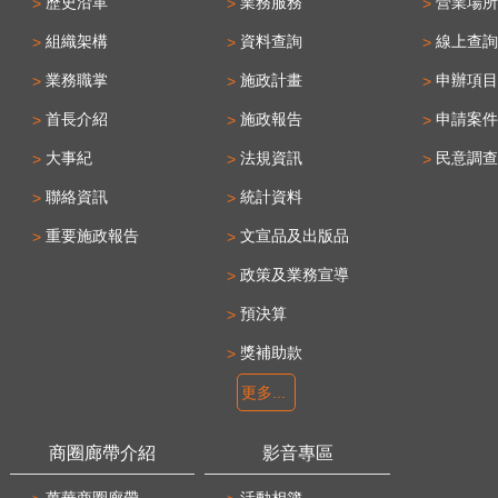
歷史沿革
業務服務
營業場所
組織架構
資料查詢
線上查詢
業務職掌
施政計畫
申辦項目
首長介紹
施政報告
申請案件
大事紀
法規資訊
民意調查
聯絡資訊
統計資料
重要施政報告
文宣品及出版品
政策及業務宣導
預決算
獎補助款
更多...
商圈廊帶介紹
影音專區
萬華商圈廊帶
活動相簿