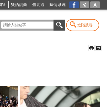
問答
雙語詞彙
臺北通
陳情系統
FB
進階搜尋