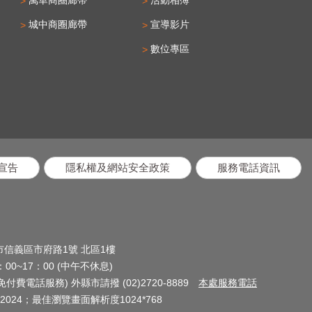
城中商圈廊帶
宣導影片
數位專區
宣告
隱私權及網站安全政策
服務電話資訊
北市信義區市府路1號 北區1樓
0~17：00 (中午不休息)
(免付費電話服務) 外縣市請撥 (02)2720-8889
本處服務電話
024；最佳瀏覽畫面解析度1024*768