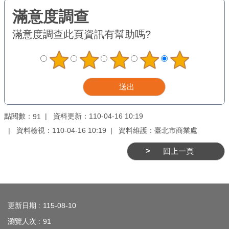
務
商
滿意度調查
此頁資訊有幫助嗎?
業
管
理
商
業
發
點閱數：
資料更新：110-04-16 10:19
91
展
資料檢視：110-04-16 10:19
資料維護：臺北市商業處
與
回上一頁
輔
導
:::
商
圈
更新日期
115-08-10
廊
瀏覽人次
91
帶