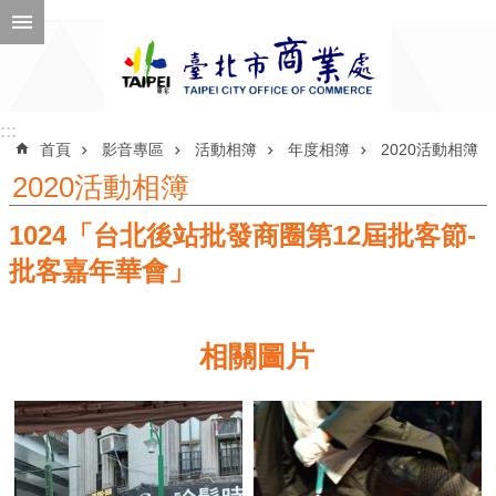
跳到主要內容區塊
進
階
搜
尋
:::
:::
首頁
影音專區
活動相簿
年度相簿
2020活動相簿
2020活動相簿
1024「台北後站批發商圈第12屆批客節-
公
告
批客嘉年華會」
訊
息
相關圖片
機
關
介
紹