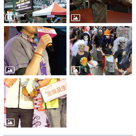
業
務
資
訊
線
上
服
務
公
司
及
商
業
登
記
服