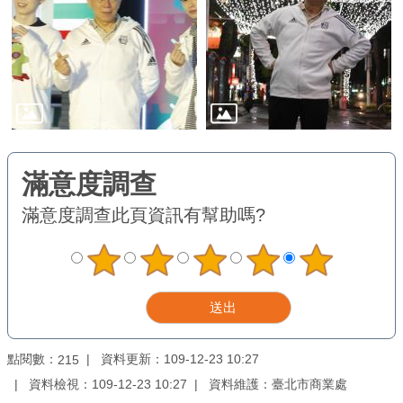
務
商
業
管
理
商
業
發
滿意度調查
此頁資訊有幫助嗎?
展
與
輔
導
商
圈
點閱數：
資料更新：109-12-23 10:27
215
廊
資料檢視：109-12-23 10:27
資料維護：臺北市商業處
帶