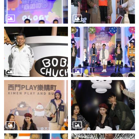
業
務
資
訊
線
上
服
務
公
司
及
商
業
登
記
服