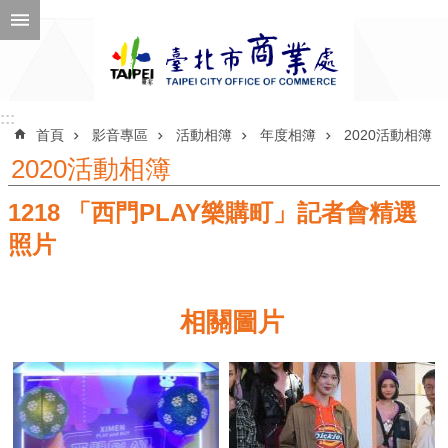
跳到主要內容區塊
進
階
搜
尋
:::
:::
首頁
影音專區
活動相簿
年度相簿
2020活動相簿
2020活動相簿
1218 「西門PLAY樂購町」記者會精選
公
告
照片
訊
息
相關圖片
機
關
介
紹