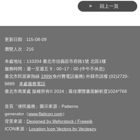
回上一頁
介
紹
:::
影
音
更新日期
115-08-09
專
瀏覽人次
216
區
本處地址：110204 臺北市信義區市府路1號 北區1樓
服務時間：週一至週五 9：00~17：00 (中午不休息)
網
臺北市民當家熱線
1999
(免付費電話服務) 外縣市請撥 (02)2720-
站
8889
本處服務電話
導
臺北市商業處 版權所有© 2024；最佳瀏覽畫面解析度1024*768
覽
首頁「便民服務」圖示來源：Patterns
回
generator（
www.flaticon.com
）
首
背景來源：
Designed by lifeforstock / Freepik
頁
ICON來源：
Location Icon Vectors by Vecteezy