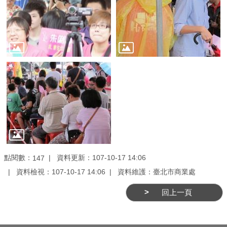
務
商
業
管
理
商
業
發
展
與
輔
點閱數：
資料更新：107-10-17 14:06
147
導
資料檢視：107-10-17 14:06
資料維護：臺北市商業處
商
回上一頁
圈
廊
帶