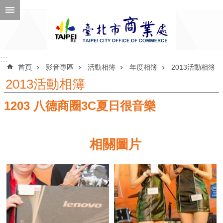
跳到主要內容區塊
進
階
搜
尋
:::
:::
首頁
影音專區
活動相簿
年度相簿
2013活動相簿
2013活動相簿
1203 八德商圈3C夏日很音樂
公
告
訊
相關圖片
息
機
關
介
紹