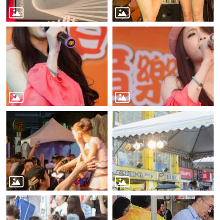
業
務
資
訊
線
上
服
務
公
司
及
商
業
登
記
服