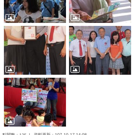
業
務
資
訊
線
上
服
務
公
司
及
商
業
登
記
服
點閱數：
資料更新：107-10-17 14:08
125