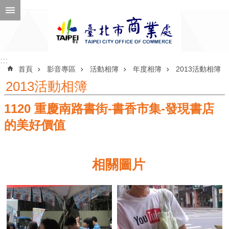
跳到主要內容區塊
進
階
搜
尋
:::
:::
首頁
影音專區
活動相簿
年度相簿
2013活動相簿
2013活動相簿
1120 重慶南路書街-書香市集-發現書店
公
告
的美好價值
訊
息
相關圖片
機
關
介
紹