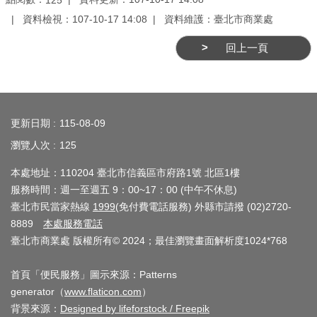
務
資料檢視：107-10-17 14:08
資料維護：臺北市商業處
商
回上一頁
業
管
理
:::
商
更新日期
115-08-09
業
瀏覽人次
125
發
本處地址：110204 臺北市信義區市府路1號 北區1樓
展
服務時間：週一至週五 9：00~17：00 (中午不休息)
與
臺北市民當家熱線
1999
(免付費電話服務) 外縣市請撥 (02)2720-
輔
8889
本處服務電話
導
臺北市商業處 版權所有© 2024；最佳瀏覽畫面解析度1024*768
商
首頁「便民服務」圖示來源：Patterns
圈
generator（
www.flaticon.com
）
廊
背景來源：
Designed by lifeforstock / Freepik
帶