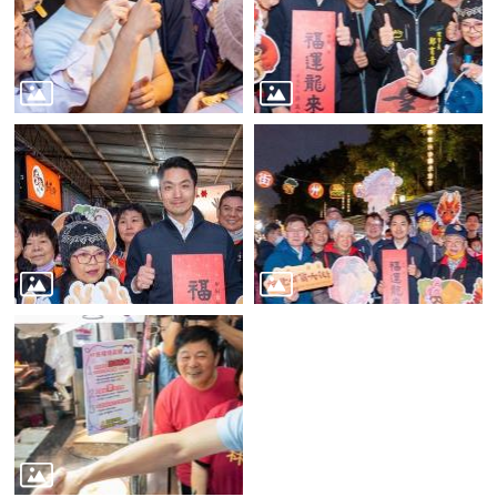
業
務
資
訊
線
上
服
務
公
司
及
商
業
登
記
服