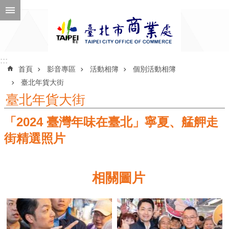
跳到主要內容區塊
進
階
搜
尋
:::
:::
首頁
影音專區
活動相簿
個別活動相簿
臺北年貨大街
臺北年貨大街
公
「2024 臺灣年味在臺北」寧夏、艋舺走
告
訊
街精選照片
息
機
相關圖片
關
介
紹