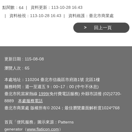
務
點閱數：
資料更新：113-10-28 16:43
64
商
資料檢視：113-10-28 16:43
資料維護：臺北市商業處
業
回上一頁
管
理
:::
商
業
更新日期
115-08-08
發
瀏覽人次
65
展
本處地址：110204 臺北市信義區市府路1號 北區1樓
與
服務時間：週一至週五 9：00~17：00 (中午不休息)
輔
臺北市民當家熱線
1999
(免付費電話服務) 外縣市請撥 (02)2720-
導
8889
本處服務電話
臺北市商業處 版權所有© 2024；最佳瀏覽畫面解析度1024*768
商
圈
首頁「便民服務」圖示來源：Patterns
廊
generator（
www.flaticon.com
）
帶