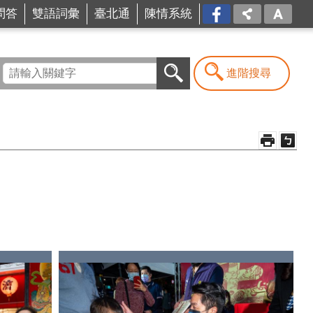
問答
雙語詞彙
臺北通
陳情系統
FB
進階搜尋