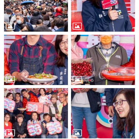
業
務
資
訊
線
上
服
務
公
司
及
商
業
登
記
服