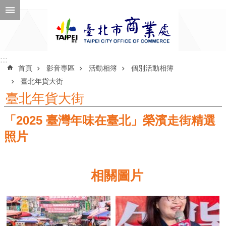
跳到主要內容區塊
進
階
搜
尋
:::
:::
首頁
影音專區
活動相簿
個別活動相簿
臺北年貨大街
臺北年貨大街
公
「2025 臺灣年味在臺北」榮濱走街精選
告
訊
照片
息
機
相關圖片
關
介
紹