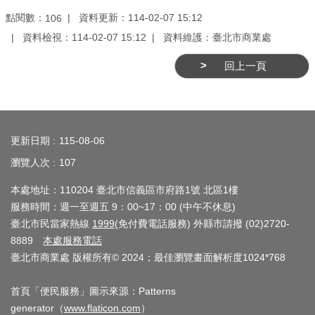
務
點閱數：
資料更新：114-02-07 15:12
106
商
資料檢視：114-02-07 15:12
資料維護：臺北市商業處
業
回上一頁
管
理
:::
商
業
更新日期
115-08-06
發
瀏覽人次
107
展
本處地址：110204 臺北市信義區市府路1號 北區1樓
與
服務時間：週一至週五 9：00~17：00 (中午不休息)
輔
臺北市民當家熱線
1999
(免付費電話服務) 外縣市請撥 (02)2720-
導
8889
本處服務電話
臺北市商業處 版權所有© 2024；最佳瀏覽畫面解析度1024*768
商
圈
首頁「便民服務」圖示來源：Patterns
廊
generator（
www.flaticon.com
）
帶