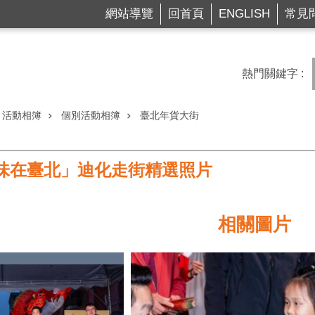
網站導覽
回首頁
ENGLISH
常見
熱門關鍵字
活動相簿
個別活動相簿
臺北年貨大街
灣年味在臺北」迪化走街精選照片
相關圖片