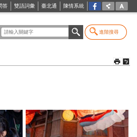
問答
雙語詞彙
臺北通
陳情系統
FB
進階搜尋