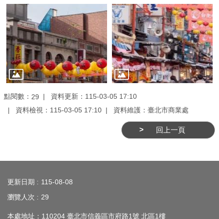
務
商
業
管
理
商
業
點閱數：
資料更新：115-03-05 17:10
29
發
資料檢視：115-03-05 17:10
資料維護：臺北市商業處
展
回上一頁
與
輔
導
:::
商
更新日期
115-08-08
圈
瀏覽人次
29
廊
本處地址：110204 臺北市信義區市府路1號 北區1樓
帶