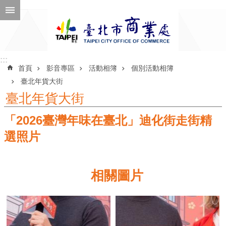
跳到主要內容區塊
進
階
搜
尋
:::
:::
首頁
影音專區
活動相簿
個別活動相簿
臺北年貨大街
臺北年貨大街
公
「2026臺灣年味在臺北」迪化街走街精
告
訊
選照片
息
機
相關圖片
關
介
紹