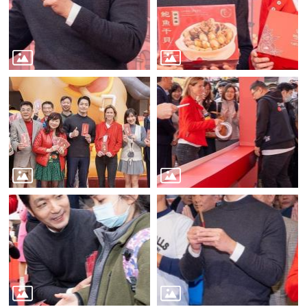
業
務
資
訊
線
上
服
務
公
司
及
商
業
登
記
服