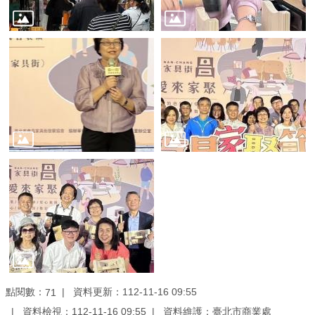
業
務
資
訊
線
上
服
務
公
司
及
商
業
登
記
點閱數：
資料更新：112-11-16 09:55
71
服
資料檢視：112-11-16 09:55
資料維護：臺北市商業處