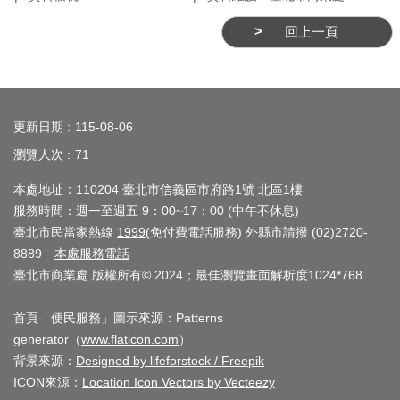
務
回上一頁
商
業
管
:::
理
更新日期
115-08-06
商
瀏覽人次
71
業
本處地址：110204 臺北市信義區市府路1號 北區1樓
發
服務時間：週一至週五 9：00~17：00 (中午不休息)
展
臺北市民當家熱線
1999
(免付費電話服務) 外縣市請撥 (02)2720-
與
8889
本處服務電話
輔
臺北市商業處 版權所有© 2024；最佳瀏覽畫面解析度1024*768
導
首頁「便民服務」圖示來源：Patterns
商
generator（
www.flaticon.com
）
圈
背景來源：
Designed by lifeforstock / Freepik
廊
ICON來源：
Location Icon Vectors by Vecteezy
帶