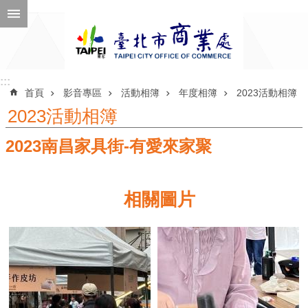
跳到主要內容區塊
進
階
搜
尋
:::
:::
首頁
影音專區
活動相簿
年度相簿
2023活動相簿
2023活動相簿
2023南昌家具街-有愛來家聚
公
告
訊
相關圖片
息
機
關
介
紹