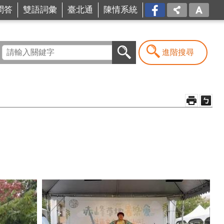
問答
雙語詞彙
臺北通
陳情系統
FB
進階搜尋